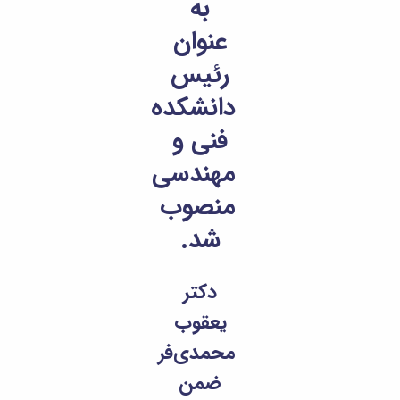
به
مراکز
مرتبط
عنوان
بنیاد
ملی
رئیس
نخبگان
شرکت
دانشکده
های
دانش
فنی و
بنیان
مهندسی
آئین
نامه ها
منصوب
و
فرآیندها
شد.
آئین
نامه
نامه
دکتر
های
پژوهشی
یعقوب
فرم
های
محمدی‌فر
پژوهشی
ضمن