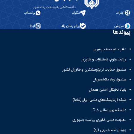
آپارات
تلگرام
واتساپ
سروش
پیام رسان بله
ایتا
پیوندها
دفتر مقام معظم رهبری
وزارت علوم، تحقیقات و فناوری
صندوق حمایت از پژوهشگران و فناوران کشور
صندوق رفاه دانشجویان
بنیاد نخبگان استان همدان
شبکه آزمایشگاه‌های علمی ایران(شاعا)
دانشگاه بین‌المللی D-۸
معاونت علمی فناوری ریاست جمهوری
پورتال امام خمینی (ره)