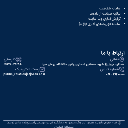
سامانه شفافیت
بیانیه صیانت از داده‌ها
گزارش آماری وب‌ سایت
سامانه فوریت‌های اداری (فؤاد)
ارتباط با ما
نشانی
کدپستی
همدان، چهارباغ شهید مصطفی احمدی روشن، دانشگاه بوعلی سینا
۶۵۱۷۸-۳۸۶۹۵
شماره تماس
پست الکترونیک
public_relation[at]basu.ac.ir
31400000 - 081
تمام حقوق مادی و معنوی این وبگاه متعلق به دانشکده فنی و مهندسی است.پیاده سازی توسط
سپهرافزار ایرانیان