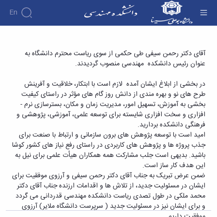
En
دانشکده
انتصاب رئیس جدید دانشکده مهندسی - دانشکده
آقای دکتر رحمن سیفی طی حکمی از سوی ریاست محترم دانشگاه به
درباره
آموزش
عنوان رئیس دانشکده مهندسی منصوب گردیدند.
فنی و مهندسی
دوره
دانشکده
پژوهش
پژوهش
کارشناسی
تاریخچه
افراد
در بخشی از ابلاغ ایشان آمده لازم است با ابتکار، خلاقیت و آفرینش
اساتید
فرم
هفته
گروه
ریاست
طرح ­های نو و بهره ­مندی از دانش روز گام های مؤثر در راستای کیفیت
اساتید
های
ها
پژوهش
دانشکده
بخشی به آموزش، تسهیل امور، مدیریت زمان و مکان، بسترسازی نرم ­
آموزشی
دانشکده
کارگاه ها
و
روسای
افزاری و سخت افزاری شایسته برای توسعه علمی، آموزشی، پژوهشی و
گروه
و
اساتید
آئین
پیشین
های
فرهنگی دانشکده بردارید.
آزمایشگاه
بازنشسته
نامه
افتخارات
آموزشی
امید است با توسعه پژوهش های برون سازمانی و ارتباط با صنعت برای
ها
ها
کارکنان
آلبوم
مهندسی
گروه
جذب پروژه ها و پژوهش های کاربردی در راستای رفع نیاز های کشور کوشا
آیین‌نامه‌های
دانشکده
عکس
برق
برق
باشید. بدیهی است جلب مشارکت همه همکاران هیأت علمی برای نیل به
معاونت
مهندسی
اطلاعات
مهندسی
گروه
این هدف کار ساز است.
آموزشی
تماس
مواد
عمران
ضمن عرض تبریک به جناب آقای دکتر رحمن سیفی و آرزوی موفقیت برای
تحصیلات
سازمان
مهندسی
گروه
ایشان در مسئولیت جدید، از تلاش ها و اقدامات ارزنده جناب آقای دکتر
تکمیلی
دانشکده
عمران
مکانیک
محمد ملکی در طول تصدی ریاست دانشکده مهندسی قدردانی می گردد
فرم
معاونت
مهندسی
گروه
و برای ایشان نیز در مسئولیت جدید ( سرپرست دانشگاه ملایر) آرزوی
ها
آموزشی
صنایع
مواد
موفقیت داریم.