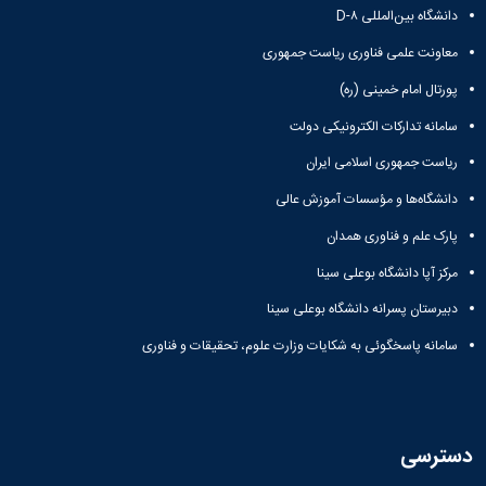
مراکز
دانشگاه بین‌المللی D-۸
مرتبط
بنیاد
معاونت علمی فناوری ریاست جمهوری
ملی
نخبگان
پورتال امام خمینی (ره)
شرکت
سامانه تدارکات الکترونیکی دولت
های
دانش
ریاست جمهوری اسلامی ایران
بنیان
آئین
دانشگاه‌ها و مؤسسات آموزش عالی
نامه ها
پارک علم و فناوری همدان
و
فرآیندها
مرکز آپا دانشگاه بوعلی سینا
آئین
نامه
دبیرستان پسرانه دانشگاه بوعلی سینا
نامه
سامانه پاسخگوئی به شکایات وزارت علوم، تحقیقات و فناوری
های
پژوهشی
فرم
های
پژوهشی
دسترسی