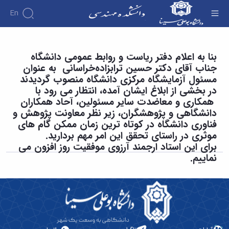
En
دانشکده
انتصاب مسئول آزمایشگاه مرکزی دانشگاه -
بنا به اعلام دفتر ریاست و روابط عمومی دانشگاه
درباره
آموزش
جناب آقای دکتر حسین‌ ترابزاده‌خراسانی‌ به عنوان
دانشکده فنی و مهندسی
دوره
دانشکده
پژوهش
مسئول آزمایشگاه مرکزی دانشگاه منصوب گردیدند
پژوهش
کارشناسی
تاریخچه
افراد
در بخشی از ابلاغ ایشان آمده، انتظار می رود با
اساتید
فرم
هفته
گروه
ریاست
همکاری و معاضدت سایر مسئولین، آحاد همکاران
اساتید
های
ها
پژوهش
دانشکده
دانشگاهی و پژوهشگران، زیر نظر معاونت پژوهش و
آموزشی
دانشکده
کارگاه ها
و
روسای
گروه
فناوری دانشگاه در کوتاه ترین زمان ممکن گام های
و
اساتید
آئین
پیشین
های
آزمایشگاه
موثری در راستای تحقق این امر مهم بردارید.
بازنشسته
نامه
افتخارات
آموزشی
ها
برای این استاد ارجمند آرزوی موفقیت روز افزون می
ها
کارکنان
آلبوم
مهندسی
گروه
نماییم.
آیین‌نامه‌های
دانشکده
عکس
برق
برق
معاونت
مهندسی
اطلاعات
مهندسی
گروه
آموزشی
تماس
مواد
عمران
تحصیلات
سازمان
مهندسی
گروه
تکمیلی
دانشکده
عمران
مکانیک
فرم
معاونت
مهندسی
گروه
ها
آموزشی
صنایع
مواد