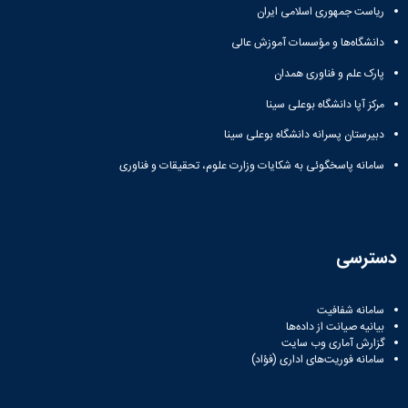
مراکز
ریاست جمهوری اسلامی ایران
مرتبط
بنیاد
دانشگاه‌ها و مؤسسات آموزش عالی
ملی
نخبگان
پارک علم و فناوری همدان
شرکت
مرکز آپا دانشگاه بوعلی سینا
های
دانش
دبیرستان پسرانه دانشگاه بوعلی سینا
بنیان
سامانه پاسخگوئی به شکایات وزارت علوم، تحقیقات و فناوری
آئین
نامه ها
و
فرآیندها
آئین
دسترسی
نامه
نامه
های
سامانه شفافیت
پژوهشی
بیانیه صیانت از داده‌ها
فرم
گزارش آماری وب‌ سایت
های
سامانه فوریت‌های اداری (فؤاد)
پژوهشی