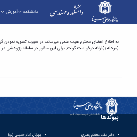
دانشکده
آموزش
پ
انعقاد قرارداد پژوهانه سال 97 - دانشکده فنی و مهندسی
به اطلاع اعضای محترم هیات علمی میرساند، در صورت تسویه نمودن گرن
(مرحله 1)ارائه درخواست گرنت: برای این منظور در سامانه پژوهشی در قسمت درخواست ها /ارائه درخواست جدید/عقد قرارداد گرنت را انتخاب نموده، اقساط مورد نظر را انتخاب و به شورای پرداخت گرنت ارسال فرمایید.
پیوندها
دفتر مقام معظم رهبری
پورتال امام خمینی (ره)