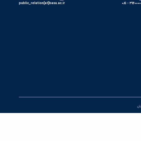
public_relation[at]basu.ac.ir
31400000 - 0
یان