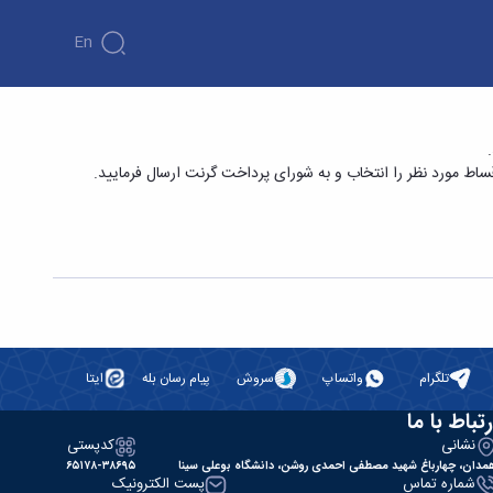
En
تلگرام
واتساپ
سروش
پیام رسان بله
ایتا
رتباط با ما
نشانی
کدپستی
مدان، چهارباغ شهید مصطفی احمدی روشن، دانشگاه بوعلی سینا
۶۵۱۷۸-۳۸۶۹۵
شماره تماس
پست الکترونیک