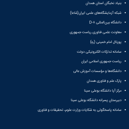
مراکز
بنیاد نخبگان استان همدان
مرتبط
بنیاد
شبکه آزمایشگاه‌های علمی ایران(شاعا)
ملی
دانشگاه بین‌المللی D-۸
نخبگان
شرکت
معاونت علمی فناوری ریاست جمهوری
های
دانش
پورتال امام خمینی (ره)
بنیان
سامانه تدارکات الکترونیکی دولت
آئین
نامه ها
ریاست جمهوری اسلامی ایران
و
فرآیندها
دانشگاه‌ها و مؤسسات آموزش عالی
آئین
پارک علم و فناوری همدان
نامه
نامه
مرکز آپا دانشگاه بوعلی سینا
های
پژوهشی
دبیرستان پسرانه دانشگاه بوعلی سینا
فرم
سامانه پاسخگوئی به شکایات وزارت علوم، تحقیقات و فناوری
های
پژوهشی