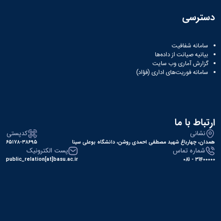
دسترسی
سامانه شفافیت
بیانیه صیانت از داده‌ها
گزارش آماری وب‌ سایت
سامانه فوریت‌های اداری (فؤاد)
ارتباط با ما
نشانی
کدپستی
همدان، چهارباغ شهید مصطفی احمدی روشن، دانشگاه بوعلی سینا
۶۵۱۷۸-۳۸۶۹۵
شماره تماس
پست الکترونیک
public_relation[at]basu.ac.ir
31400000 - 081