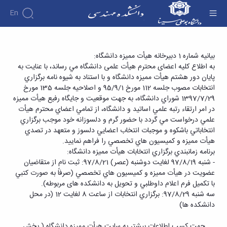
En
دانشکده
برگزاری انتخابات اعضای هیأت ممیزه و کمیسیون
بیانیه شماره 1 دبیرخانه هیأت ممیزه دانشگاه:
درباره
آموزش
به اطلاع کلیه اعضای محترم هیأت علمی دانشگاه مي رساند، با عنايت به
های تخصصی وابسته - دانشکده فنی و مهندسی
دوره
دانشکده
پژوهش
پايان دور هشتم هيأت مميزه دانشگاه و با استناد به شيوه نامه برگزاري
پژوهش
کارشناسی
تاریخچه
افراد
انتخابات مصوب جلسه 112 مورخ 95/9/1 و اصلاحیه جلسه 135 مورخ
اساتید
فرم
هفته
گروه
ریاست
1397/7/29 شوراي دانشگاه، به جهت موقعيت و جايگاه رفيع هيأت مميزه
اساتید
های
ها
پژوهش
دانشکده
در امر ارتقاء رتبه علمي اساتید و دانشگاه، از تمامي اعضاي محترم هيأت
آموزشی
دانشکده
کارگاه ها
و
روسای
علمي درخواست مي گردد با حضور گرم و دلسوزانه خود موجب برگزاري
گروه
و
اساتید
آئین
پیشین
های
انتخاباتي باشكوه و موجبات انتخاب اعضايي دلسوز و متعهد در تصدي
آزمایشگاه
بازنشسته
نامه
افتخارات
آموزشی
هيأت مميزه و كميسيون هاي تخصصي را فراهم نمایید.
ها
ها
کارکنان
آلبوم
مهندسی
گروه
برنامه زمانبندي برگزاري انتخابات هيأت مميزه دانشگاه:
آیین‌نامه‌های
دانشکده
عکس
برق
برق
- شنبه 97/8/19 لغايت دوشنبه (عصر) 97/8/21: ثبت نام از متقاضيان
معاونت
مهندسی
اطلاعات
مهندسی
گروه
عضويت در هيأت مميزه و كميسيون هاي تخصصي (صرفاً به صورت كتبي
آموزشی
تماس
مواد
عمران
با تكميل فرم اعلام داوطلبي و تحویل به دانشکده های مربوطه).
تحصیلات
سازمان
مهندسی
گروه
سه شنبه 97/8/29: برگزاري انتخابات از ساعت 8 لغايت 12 (در محل
تکمیلی
دانشکده
عمران
مکانیک
دانشكده ها)
فرم
معاونت
مهندسی
گروه
ها
آموزشی
صنایع
مواد
جهت كسب اطلاعات بيشتر به سايت هيأت مميزه دانشگاه ( بخش