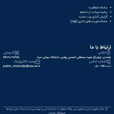
سامانه شفافیت
بیانیه صیانت از داده‌ها
گزارش آماری وب‌ سایت
سامانه فوریت‌های اداری (فؤاد)
ارتباط با ما
نشانی
کدپستی
همدان، چهارباغ شهید مصطفی احمدی روشن، دانشگاه بوعلی سینا
۶۵۱۷۸-۳۸۶۹۵
شماره تماس
پست الکترونیک
public_relation[at]basu.ac.ir
31400000 - 081
تمام حقوق مادی و معنوی این وبگاه متعلق به دانشکده فنی و مهندسی است.پیاده سازی توسط
سپهرافزار ایرانیان