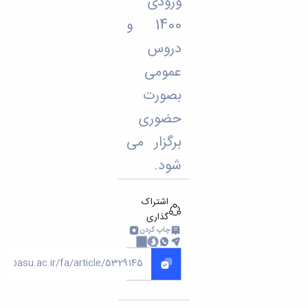
ورودی
مراکز
مرتبط
1400 و
بنیاد
ملی
دروس
نخبگان
عمومی
شرکت
های
بصورت
دانش
بنیان
حضوری
آئین
برگزار می
نامه ها
و
شود.
فرآیندها
آئین
نامه
اشتراک
نامه
گذاری
های
چاپ کردن
پژوهشی
فرم
های
پژوهشی