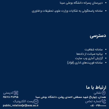
دبیرستان پسرانه دانشگاه بوعلی سینا
سامانه پاسخگوئی به شکایات وزارت علوم، تحقیقات و فناوری
دسترسی
سامانه شفافیت
بیانیه صیانت از داده‌ها
گزارش آماری وب‌ سایت
سامانه فوریت‌های اداری (فؤاد)
ارتباط با ما
نشانی
کدپستی
همدان، چهارباغ شهید مصطفی احمدی روشن، دانشگاه بوعلی سینا
۶۵۱۷۸-۳۸۶۹۵
شماره تماس
پست الکترونیک
public_relation[at]basu.ac.ir
31400000 - 081