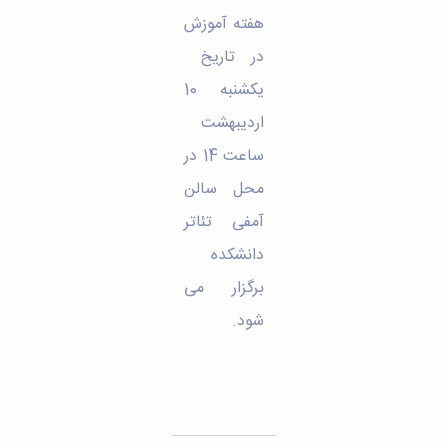
مراکز
مرتبط
هفته آموزش
بنیاد
در تاریخ
ملی
نخبگان
یکشنبه 10
شرکت
اردیبهشت
های
دانش
ساعت 14 در
بنیان
آئین
محل سالن
نامه ها
آمفی تئاتر
و
فرآیندها
دانشکده
آئین
نامه
برگزار می
نامه
شود.
های
پژوهشی
فرم
های
پژوهشی