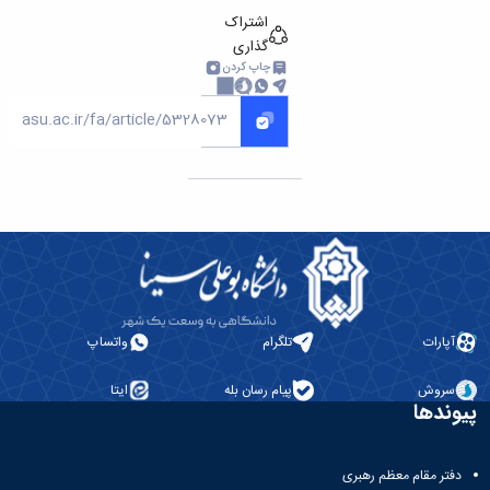
اشتراک
گذاری
چاپ کردن
آپارات
تلگرام
واتساپ
سروش
پیام رسان بله
ایتا
پیوندها
دفتر مقام معظم رهبری