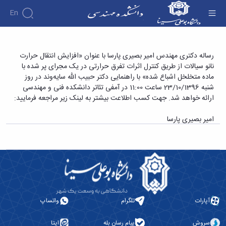
En
دانشکده
رساله دکتری مهندس امیر بصیری پارسا با عنوان
رساله دکتری مهندس امیر بصیری پارسا با عنوان «افزایش انتقال حرارت
درباره
آموزش
نانو سیالات از طریق کنترل اثرات تفرق حرارتی در یک مجرای پر شده با
«افزایش انتقال حرارت نانو سیالات از طریق کنترل
دوره
دانشکده
پژوهش
ماده متخلخل اشباع شده» با راهنمایی دکتر حبیب الله سایه‌وند در روز
اثرات تفرق حرارتی در یک مجرای پر شده با ماده
پژوهش
کارشناسی
تاریخچه
افراد
شنبه 23/10/1396 ساعت 11:00 در آمفی تئاتر دانشکده فنی و مهندسی
اساتید
فرم
هفته
گروه
ریاست
متخلخل اشباع شده» - دانشکده فنی و مهندسی
ارائه خواهد شد. جهت کسب اطلاعت بیشتر به لینک زیر مراجعه فرمایید:
اساتید
های
ها
پژوهش
دانشکده
آموزشی
دانشکده
کارگاه ها
و
روسای
امیر بصیری پارسا
گروه
و
اساتید
آئین
پیشین
های
آزمایشگاه
بازنشسته
نامه
افتخارات
آموزشی
ها
ها
کارکنان
آلبوم
مهندسی
گروه
آیین‌نامه‌های
دانشکده
عکس
برق
برق
معاونت
مهندسی
اطلاعات
مهندسی
گروه
آموزشی
تماس
مواد
عمران
تحصیلات
سازمان
مهندسی
گروه
تکمیلی
دانشکده
آپارات
تلگرام
واتساپ
عمران
مکانیک
فرم
معاونت
مهندسی
گروه
ها
آموزشی
صنایع
سروش
پیام رسان بله
ایتا
مواد