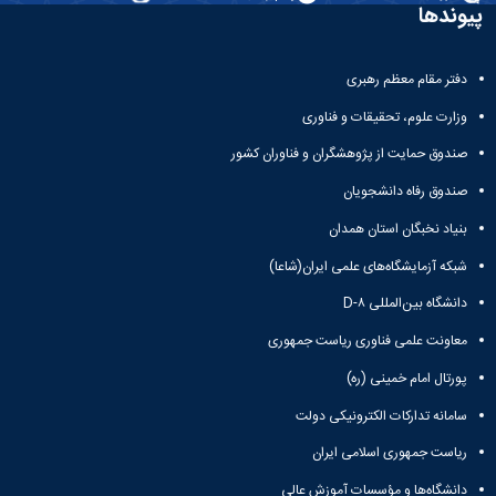
و
معاونت
پیوندها
مهندسی
گروه
آئین
پژوهشی
مکانیک
صنایع
نامه
معاونت
مهندسی
گروه
ها
تحصیلات
دفتر مقام معظم رهبری
کامپیوتر
کامپیوتر
سمینارها
تکمیلی
نشریات
و
وزارت علوم، تحقیقات و فناوری
کمیته
پژوهش
پایان
منتخب
صندوق حمایت از پژوهشگران و فناوران کشور
های
نامه
هیات
مهندسی
ها
ممیزی
صندوق رفاه دانشجویان
صنایع
آیین‌نامه‌های
کمیته
در
بنیاد نخبگان استان همدان
معاونت
ترفیع
سیستم
آموزشی
شورای
شبکه آزمایشگاه‌های علمی ایران(شاعا)
تولید
فرهنگی
Journal
دانشگاه بین‌المللی D-۸
دانشکده
of
معاونت علمی فناوری ریاست جمهوری
Stress
Analysis
پورتال امام خمینی (ره)
دفتر
ارتباط
سامانه تدارکات الکترونیکی دولت
با
صنعت
ریاست جمهوری اسلامی ایران
کارآموزی
دانشگاه‌ها و مؤسسات آموزش عالی