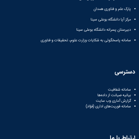
مراکز
مرتبط
پارک علم و فناوری همدان
بنیاد
ملی
مرکز آپا دانشگاه بوعلی سینا
نخبگان
دبیرستان پسرانه دانشگاه بوعلی سینا
شرکت
های
سامانه پاسخگوئی به شکایات وزارت علوم، تحقیقات و فناوری
دانش
بنیان
آئین
نامه ها
و
دسترسی
فرآیندها
آئین
نامه
سامانه شفافیت
نامه
بیانیه صیانت از داده‌ها
های
گزارش آماری وب‌ سایت
سامانه فوریت‌های اداری (فؤاد)
پژوهشی
فرم
های
پژوهشی
ارتباط با ما