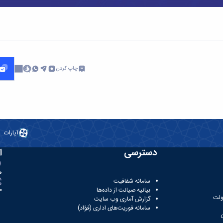
چاپ کردن
آپارات
دسترسی
ا
ه
سامانه شفافیت
بیانیه صیانت از داده‌ها
81
ولت
گزارش آماری وب‌ سایت
سامانه فوریت‌های اداری (فؤاد)