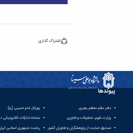
اشتراک گذاری
پیوندها
دفتر مقام معظم رهبری
پورتال امام خمینی (ره)
وزارت علوم، تحقیقات و فناوری
سامانه تدارکات الکترونیکی د
صندوق حمایت از پژوهشگران و فناوران کشور
ریاست جمهوری اسلامی ایران