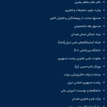
و
معاونت
دفتر مقام معظم رهبری
مهندسی
گروه
آئین
پژوهشی
مکانیک
صنایع
نامه
وزارت علوم، تحقیقات و فناوری
معاونت
مهندسی
گروه
ها
تحصیلات
کامپیوتر
صندوق حمایت از پژوهشگران و فناوران کشور
کامپیوتر
سمینارها
تکمیلی
نشریات
و
کمیته
صندوق رفاه دانشجویان
پژوهش
پایان
منتخب
های
بنیاد نخبگان استان همدان
نامه
هیات
مهندسی
ها
ممیزی
شبکه آزمایشگاه‌های علمی ایران(شاعا)
صنایع
آیین‌نامه‌های
کمیته
در
معاونت
دانشگاه بین‌المللی D-۸
ترفیع
سیستم
آموزشی
شورای
معاونت علمی فناوری ریاست جمهوری
تولید
فرهنگی
Journal
دانشکده
پورتال امام خمینی (ره)
of
Stress
سامانه تدارکات الکترونیکی دولت
Analysis
ریاست جمهوری اسلامی ایران
دفتر
ارتباط
دانشگاه‌ها و مؤسسات آموزش عالی
با
صنعت
پارک علم و فناوری همدان
کارآموزی
مرکز آپا دانشگاه بوعلی سینا