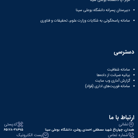
مراکز
مرتبط
دبیرستان پسرانه دانشگاه بوعلی سینا
بنیاد
ملی
سامانه پاسخگوئی به شکایات وزارت علوم، تحقیقات و فناوری
نخبگان
شرکت
های
دانش
بنیان
دسترسی
آئین
نامه ها
و
سامانه شفافیت
فرآیندها
بیانیه صیانت از داده‌ها
آئین
گزارش آماری وب‌ سایت
سامانه فوریت‌های اداری (فؤاد)
نامه
نامه
های
پژوهشی
فرم
ارتباط با ما
های
نشانی
کدپستی
پژوهشی
همدان، چهارباغ شهید مصطفی احمدی روشن، دانشگاه بوعلی سینا
۶۵۱۷۸-۳۸۶۹۵
شماره تماس
پست الکترونیک