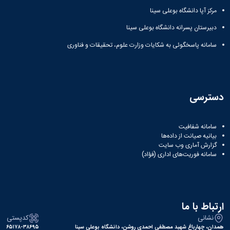
مراکز
مرتبط
مرکز آپا دانشگاه بوعلی سینا
بنیاد
دبیرستان پسرانه دانشگاه بوعلی سینا
ملی
نخبگان
سامانه پاسخگوئی به شکایات وزارت علوم، تحقیقات و فناوری
شرکت
های
دانش
بنیان
آئین
دسترسی
نامه ها
و
فرآیندها
سامانه شفافیت
آئین
بیانیه صیانت از داده‌ها
نامه
گزارش آماری وب‌ سایت
سامانه فوریت‌های اداری (فؤاد)
نامه
های
پژوهشی
فرم
های
ارتباط با ما
پژوهشی
نشانی
کدپستی
همدان، چهارباغ شهید مصطفی احمدی روشن، دانشگاه بوعلی سینا
۶۵۱۷۸-۳۸۶۹۵