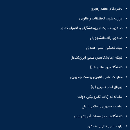
و
معاونت
مهندسی
گروه
آئین
پژوهشی
دفتر مقام معظم رهبری
مکانیک
صنایع
نامه
معاونت
مهندسی
گروه
ها
وزارت علوم، تحقیقات و فناوری
تحصیلات
کامپیوتر
کامپیوتر
سمینارها
تکمیلی
صندوق حمایت از پژوهشگران و فناوران کشور
نشریات
و
کمیته
پژوهش
پایان
منتخب
صندوق رفاه دانشجویان
های
نامه
هیات
مهندسی
بنیاد نخبگان استان همدان
ها
ممیزی
صنایع
آیین‌نامه‌های
کمیته
شبکه آزمایشگاه‌های علمی ایران(شاعا)
در
معاونت
ترفیع
سیستم
آموزشی
دانشگاه بین‌المللی D-۸
شورای
تولید
فرهنگی
معاونت علمی فناوری ریاست جمهوری
Journal
دانشکده
of
پورتال امام خمینی (ره)
Stress
Analysis
سامانه تدارکات الکترونیکی دولت
دفتر
ریاست جمهوری اسلامی ایران
ارتباط
با
دانشگاه‌ها و مؤسسات آموزش عالی
صنعت
کارآموزی
پارک علم و فناوری همدان