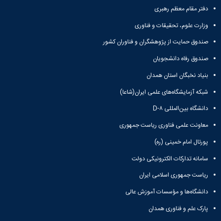
و
معاونت
مهندسی
گروه
دفتر مقام معظم رهبری
آئین
پژوهشی
مکانیک
صنایع
نامه
معاونت
وزارت علوم، تحقیقات و فناوری
مهندسی
گروه
ها
تحصیلات
کامپیوتر
کامپیوتر
سمینارها
صندوق حمایت از پژوهشگران و فناوران کشور
تکمیلی
نشریات
و
کمیته
صندوق رفاه دانشجویان
پژوهش
پایان
منتخب
های
نامه
هیات
بنیاد نخبگان استان همدان
مهندسی
ها
ممیزی
صنایع
شبکه آزمایشگاه‌های علمی ایران(شاعا)
آیین‌نامه‌های
کمیته
در
معاونت
ترفیع
دانشگاه بین‌المللی D-۸
سیستم
آموزشی
شورای
تولید
فرهنگی
معاونت علمی فناوری ریاست جمهوری
Journal
دانشکده
پورتال امام خمینی (ره)
of
Stress
سامانه تدارکات الکترونیکی دولت
Analysis
دفتر
ریاست جمهوری اسلامی ایران
ارتباط
با
دانشگاه‌ها و مؤسسات آموزش عالی
صنعت
پارک علم و فناوری همدان
کارآموزی