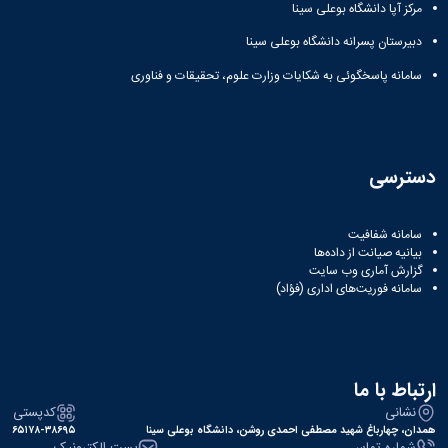
مراکز
مرکز آپا دانشگاه بوعلی سینا
مرتبط
بنیاد
دبیرستان پسرانه دانشگاه بوعلی سینا
ملی
سامانه پاسخگوئی به شکایات وزارت علوم، تحقیقات و فناوری
نخبگان
شرکت
های
دانش
بنیان
دسترسی
آئین
نامه ها
و
سامانه شفافیت
فرآیندها
بیانیه صیانت از داده‌ها
آئین
گزارش آماری وب‌ سایت
نامه
سامانه فوریت‌های اداری (فؤاد)
نامه
های
پژوهشی
فرم
ارتباط با ما
های
پژوهشی
نشانی
کدپستی
همدان، چهارباغ شهید مصطفی احمدی روشن، دانشگاه بوعلی سینا
۶۵۱۷۸-۳۸۶۹۵
شماره تماس
پست الکترونیک