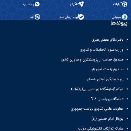
آپارات
تلگرام
واتساپ
سروش
پیام رسان بله
ایتا
پیوندها
دفتر مقام معظم رهبری
وزارت علوم، تحقیقات و فناوری
صندوق حمایت از پژوهشگران و فناوران کشور
صندوق رفاه دانشجویان
بنیاد نخبگان استان همدان
شبکه آزمایشگاه‌های علمی ایران(شاعا)
دانشگاه بین‌المللی D-۸
معاونت علمی فناوری ریاست جمهوری
پورتال امام خمینی (ره)
سامانه تدارکات الکترونیکی دولت