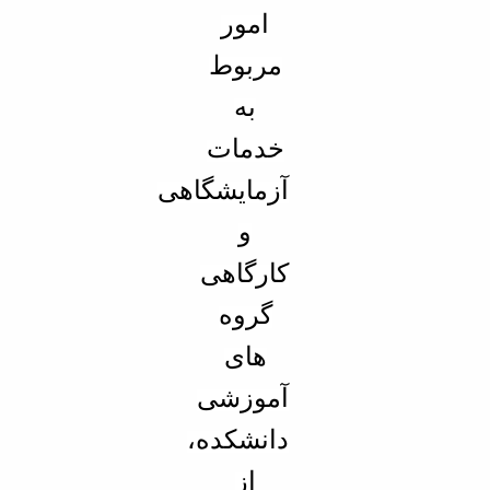
مراکز
مرتبط
امور
بنیاد
مربوط
ملی
نخبگان
به
شرکت
های
خدمات
دانش
بنیان
آزمایشگاهی
آئین
نامه ها
و
و
فرآیندها
کارگاهی
آئین
نامه
گروه
نامه
های
های
پژوهشی
آموزشی
فرم
های
دانشکده،
پژوهشی
از