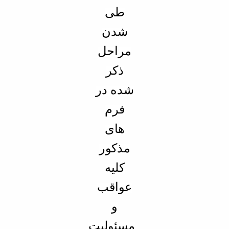
طی
شدن
مراحل
ذکر
شده در
فرم
های
مذکور
کلیه
عواقب
و
مسئولیت