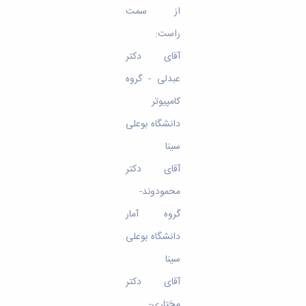
مراکز
از سمت
مرتبط
بنیاد
راست:
ملی
نخبگان
آقای دکتر
شرکت
عبدلی - گروه
های
دانش
کامپیوتر
بنیان
دانشگاه بوعلی
آئین
نامه ها
سینا
و
فرآیندها
آقای دکتر
آئین
محمودوند-
نامه
نامه
گروه آمار
های
دانشگاه بوعلی
پژوهشی
فرم
سینا
های
پژوهشی
آقای دکتر
مختاری-