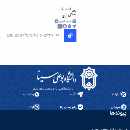
اشتراک
گذاری
چاپ کردن
آپارات
تلگرام
واتساپ
سروش
پیام رسان بله
ایتا
پیوندها
دفتر مقام معظم رهبری