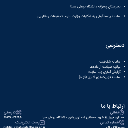
دبیرستان پسرانه دانشگاه بوعلی سینا
سامانه پاسخگوئی به شکایات وزارت علوم، تحقیقات و فناوری
دسترسی
سامانه شفافیت
بیانیه صیانت از داده‌ها
گزارش آماری وب‌ سایت
سامانه فوریت‌های اداری (فؤاد)
ارتباط با ما
نشانی
کدپستی
همدان، چهارباغ شهید مصطفی احمدی روشن، دانشگاه بوعلی سینا
۶۵۱۷۸-۳۸۶۹۵
شماره تماس
پست الکترونیک
public_relation[at]basu.ac.ir
31400000 - 081