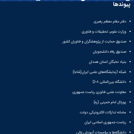
و
معاونت
پیوندها
مهندسی
گروه
آئین
پژوهشی
مکانیک
صنایع
نامه
معاونت
مهندسی
گروه
ها
تحصیلات
دفتر مقام معظم رهبری
کامپیوتر
کامپیوتر
سمینارها
تکمیلی
نشریات
و
وزارت علوم، تحقیقات و فناوری
کمیته
پژوهش
پایان
منتخب
صندوق حمایت از پژوهشگران و فناوران کشور
های
نامه
هیات
مهندسی
ها
ممیزی
صندوق رفاه دانشجویان
صنایع
آیین‌نامه‌های
کمیته
در
بنیاد نخبگان استان همدان
معاونت
ترفیع
سیستم
آموزشی
شورای
شبکه آزمایشگاه‌های علمی ایران(شاعا)
تولید
فرهنگی
Journal
دانشگاه بین‌المللی D-۸
دانشکده
of
معاونت علمی فناوری ریاست جمهوری
Stress
Analysis
پورتال امام خمینی (ره)
دفتر
ارتباط
سامانه تدارکات الکترونیکی دولت
با
صنعت
ریاست جمهوری اسلامی ایران
کارآموزی
دانشگاه‌ها و مؤسسات آموزش عالی