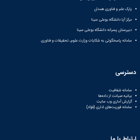
مراکز
مرتبط
پارک علم و فناوری همدان
بنیاد
ملی
مرکز آپا دانشگاه بوعلی سینا
نخبگان
دبیرستان پسرانه دانشگاه بوعلی سینا
شرکت
های
سامانه پاسخگوئی به شکایات وزارت علوم، تحقیقات و فناوری
دانش
بنیان
آئین
نامه ها
و
دسترسی
فرآیندها
آئین
نامه
سامانه شفافیت
نامه
بیانیه صیانت از داده‌ها
های
گزارش آماری وب‌ سایت
سامانه فوریت‌های اداری (فؤاد)
پژوهشی
فرم
های
پژوهشی
ارتباط با ما