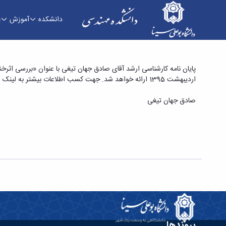
دانشکده
آموزش
پ
پایان نامه کارشناسی ارشد آقای صادق جهان تیغی ب
اردیبهشت 1395 ارائه خواهد شد. جهت کسب اطلاعات بیشتر به لینک زیر مراجعه فرمایید:
طرح های مختلف خنک کننده» - دانشکده فنی و م
صادق جهان تیغی
پیوندها