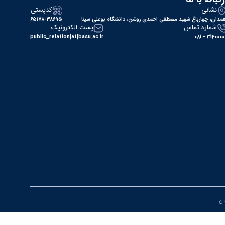
نشانی
کدپستی
مدان، چهارباغ شهید مصطفی احمدی روشن، دانشگاه بوعلی سینا
۶۵۱۷۸-۳۸۶۹۵
شماره تماس
پست الکترونیک
public_relation[at]basu.ac.ir
31400000 - 0
یان