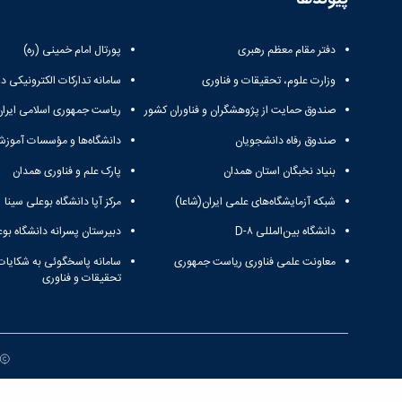
دفتر مقام معظم رهبری
پورتال امام خمینی (ره)
وزارت علوم، تحقیقات و فناوری
سامانه تدارکات الکترونیکی د
صندوق حمایت از پژوهشگران و فناوران کشور
ریاست جمهوری اسلامی ایران
صندوق رفاه دانشجویان
دانشگاه‌ها و مؤسسات آموزش
بنیاد نخبگان استان همدان
پارک علم و فناوری همدان
شبکه آزمایشگاه‌های علمی ایران(شاعا)
مرکز آپا دانشگاه بوعلی سینا
دانشگاه بین‌المللی D-۸
دبیرستان پسرانه دانشگاه بوع
معاونت علمی فناوری ریاست جمهوری
سامانه پاسخگوئی به شکایات
تحقیقات و فناوری