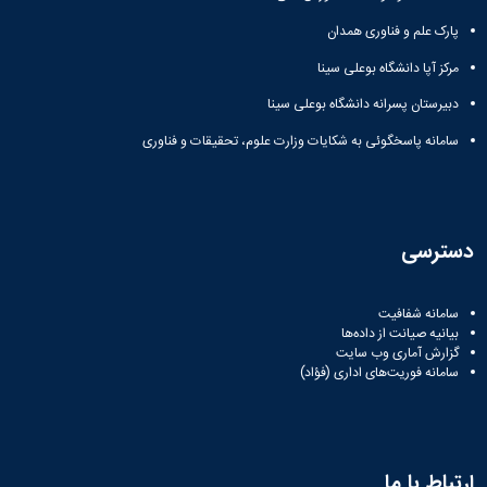
مراکز
مرتبط
پارک علم و فناوری همدان
بنیاد
ملی
مرکز آپا دانشگاه بوعلی سینا
نخبگان
دبیرستان پسرانه دانشگاه بوعلی سینا
شرکت
های
سامانه پاسخگوئی به شکایات وزارت علوم، تحقیقات و فناوری
دانش
بنیان
آئین
نامه ها
و
دسترسی
فرآیندها
آئین
نامه
سامانه شفافیت
نامه
بیانیه صیانت از داده‌ها
های
گزارش آماری وب‌ سایت
سامانه فوریت‌های اداری (فؤاد)
پژوهشی
فرم
های
پژوهشی
ارتباط با ما