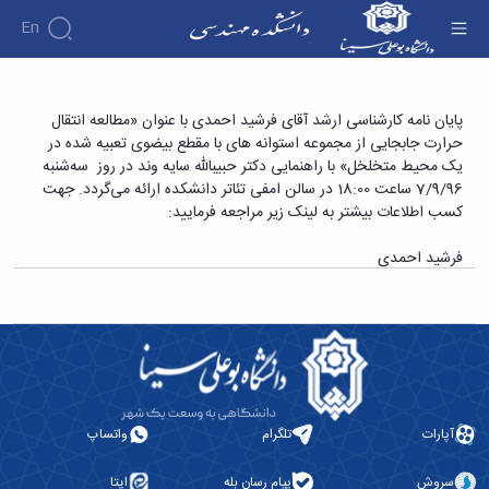
En
دانشکده
پایان نامه کارشناسی ارشد آقای فرشید احمدی با
پایان نامه کارشناسی ارشد آقای فرشید احمدی با عنوان «مطالعه انتقال
درباره
آموزش
حرارت جابجایی از مجموعه استوانه های با مقطع بیضوی تعبیه شده در
عنوان «مطالعه انتقال حرارت جابجایی از مجموعه
دوره
دانشکده
پژوهش
یک محیط متخلخل» با راهنمایی دکتر حبیبالله سایه وند در روز سه‌شنبه
استوانه های با مقطع بیضوی تعبیه شده در یک
پژوهش
کارشناسی
تاریخچه
افراد
7/9/96 ساعت 18:00 در سالن امفی تئاتر دانشکده ارائه می‌گردد. جهت
اساتید
فرم
هفته
گروه
ریاست
محیط متخلخل» - دانشکده فنی و مهندسی
کسب اطلاعات بیشتر به لینک زیر مراجعه فرمایید:
اساتید
های
ها
پژوهش
دانشکده
آموزشی
دانشکده
کارگاه ها
و
روسای
فرشید احمدی
گروه
و
اساتید
آئین
پیشین
های
آزمایشگاه
بازنشسته
نامه
افتخارات
آموزشی
ها
ها
کارکنان
آلبوم
مهندسی
گروه
آیین‌نامه‌های
دانشکده
عکس
برق
برق
معاونت
مهندسی
اطلاعات
مهندسی
گروه
آموزشی
تماس
مواد
عمران
تحصیلات
سازمان
مهندسی
گروه
تکمیلی
دانشکده
آپارات
تلگرام
واتساپ
عمران
مکانیک
فرم
معاونت
مهندسی
گروه
ها
آموزشی
صنایع
سروش
پیام رسان بله
ایتا
مواد