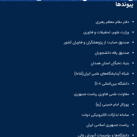
و
معاونت
پیوندها
مهندسی
گروه
آئین
پژوهشی
مکانیک
صنایع
نامه
معاونت
مهندسی
گروه
ها
تحصیلات
دفتر مقام معظم رهبری
کامپیوتر
کامپیوتر
سمینارها
تکمیلی
نشریات
و
وزارت علوم، تحقیقات و فناوری
کمیته
پژوهش
پایان
منتخب
صندوق حمایت از پژوهشگران و فناوران کشور
های
نامه
هیات
مهندسی
ها
ممیزی
صندوق رفاه دانشجویان
صنایع
آیین‌نامه‌های
کمیته
در
بنیاد نخبگان استان همدان
معاونت
ترفیع
سیستم
آموزشی
شورای
شبکه آزمایشگاه‌های علمی ایران(شاعا)
تولید
فرهنگی
Journal
دانشگاه بین‌المللی D-۸
دانشکده
of
معاونت علمی فناوری ریاست جمهوری
Stress
Analysis
پورتال امام خمینی (ره)
دفتر
ارتباط
سامانه تدارکات الکترونیکی دولت
با
صنعت
ریاست جمهوری اسلامی ایران
کارآموزی
دانشگاه‌ها و مؤسسات آموزش عالی