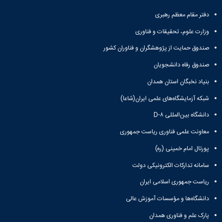
و
معاونت
مهندسی
گروه
آئین
پژوهشی
دفتر مقام معظم رهبری
مکانیک
صنایع
نامه
معاونت
مهندسی
گروه
ها
وزارت علوم، تحقیقات و فناوری
تحصیلات
کامپیوتر
کامپیوتر
سمینارها
تکمیلی
صندوق حمایت از پژوهشگران و فناوران کشور
نشریات
و
کمیته
پژوهش
پایان
منتخب
صندوق رفاه دانشجویان
های
نامه
هیات
مهندسی
بنیاد نخبگان استان همدان
ها
ممیزی
صنایع
آیین‌نامه‌های
کمیته
شبکه آزمایشگاه‌های علمی ایران(شاعا)
در
معاونت
ترفیع
سیستم
آموزشی
دانشگاه بین‌المللی D-۸
شورای
تولید
فرهنگی
معاونت علمی فناوری ریاست جمهوری
Journal
دانشکده
of
پورتال امام خمینی (ره)
Stress
Analysis
سامانه تدارکات الکترونیکی دولت
دفتر
ریاست جمهوری اسلامی ایران
ارتباط
با
دانشگاه‌ها و مؤسسات آموزش عالی
صنعت
کارآموزی
پارک علم و فناوری همدان