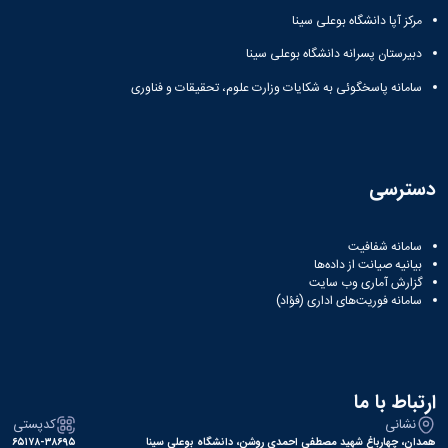
مراکز
مرتبط
مرکز آپا دانشگاه بوعلی سینا
بنیاد
دبیرستان پسرانه دانشگاه بوعلی سینا
ملی
نخبگان
سامانه پاسخگوئی به شکایات وزارت علوم، تحقیقات و فناوری
شرکت
های
دانش
بنیان
آئین
دسترسی
نامه ها
و
فرآیندها
سامانه شفافیت
آئین
بیانیه صیانت از داده‌ها
نامه
گزارش آماری وب‌ سایت
سامانه فوریت‌های اداری (فؤاد)
نامه
های
پژوهشی
فرم
های
ارتباط با ما
پژوهشی
نشانی
کدپستی
همدان، چهارباغ شهید مصطفی احمدی روشن، دانشگاه بوعلی سینا
۶۵۱۷۸-۳۸۶۹۵