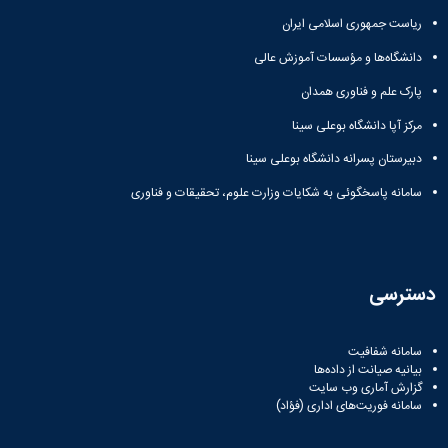
مراکز
مرتبط
ریاست جمهوری اسلامی ایران
بنیاد
دانشگاه‌ها و مؤسسات آموزش عالی
ملی
نخبگان
پارک علم و فناوری همدان
شرکت
های
مرکز آپا دانشگاه بوعلی سینا
دانش
دبیرستان پسرانه دانشگاه بوعلی سینا
بنیان
آئین
سامانه پاسخگوئی به شکایات وزارت علوم، تحقیقات و فناوری
نامه ها
و
فرآیندها
آئین
نامه
دسترسی
نامه
های
پژوهشی
سامانه شفافیت
فرم
بیانیه صیانت از داده‌ها
های
گزارش آماری وب‌ سایت
سامانه فوریت‌های اداری (فؤاد)
پژوهشی