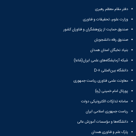
و
معاونت
مهندسی
گروه
آئین
پژوهشی
دفتر مقام معظم رهبری
مکانیک
صنایع
نامه
معاونت
مهندسی
گروه
ها
وزارت علوم، تحقیقات و فناوری
تحصیلات
کامپیوتر
کامپیوتر
سمینارها
تکمیلی
صندوق حمایت از پژوهشگران و فناوران کشور
نشریات
و
کمیته
پژوهش
پایان
منتخب
صندوق رفاه دانشجویان
های
نامه
هیات
مهندسی
بنیاد نخبگان استان همدان
ها
ممیزی
صنایع
آیین‌نامه‌های
کمیته
شبکه آزمایشگاه‌های علمی ایران(شاعا)
در
معاونت
ترفیع
سیستم
آموزشی
دانشگاه بین‌المللی D-۸
شورای
تولید
فرهنگی
معاونت علمی فناوری ریاست جمهوری
Journal
دانشکده
of
پورتال امام خمینی (ره)
Stress
Analysis
سامانه تدارکات الکترونیکی دولت
دفتر
ریاست جمهوری اسلامی ایران
ارتباط
با
دانشگاه‌ها و مؤسسات آموزش عالی
صنعت
کارآموزی
پارک علم و فناوری همدان