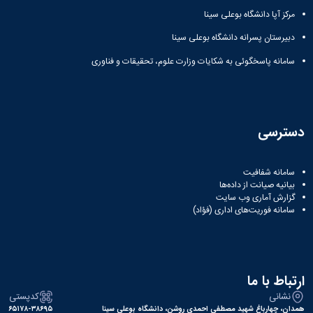
مراکز
مرتبط
مرکز آپا دانشگاه بوعلی سینا
بنیاد
دبیرستان پسرانه دانشگاه بوعلی سینا
ملی
نخبگان
سامانه پاسخگوئی به شکایات وزارت علوم، تحقیقات و فناوری
شرکت
های
دانش
بنیان
آئین
دسترسی
نامه ها
و
فرآیندها
سامانه شفافیت
آئین
بیانیه صیانت از داده‌ها
نامه
گزارش آماری وب‌ سایت
سامانه فوریت‌های اداری (فؤاد)
نامه
های
پژوهشی
فرم
های
ارتباط با ما
پژوهشی
نشانی
کدپستی
همدان، چهارباغ شهید مصطفی احمدی روشن، دانشگاه بوعلی سینا
۶۵۱۷۸-۳۸۶۹۵