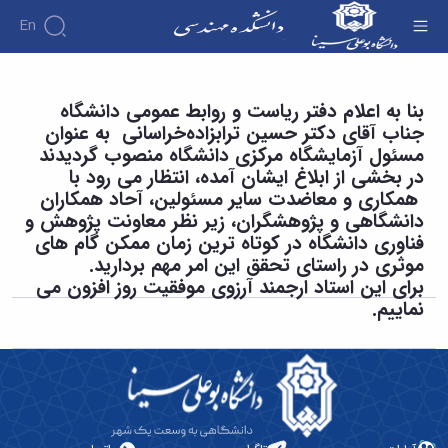
En
دانشکده
انتصاب مسئول آزمایشگاه مرکزی دانشگاه -
بنا به اعلام دفتر ریاست و روابط عمومی دانشگاه
درباره
آموزش
جناب آقای دکتر حسین‌ ترابزاده‌خراسانی‌ به عنوان
دانشکده فنی و مهندسی
دوره
دانشکده
پژوهش
مسئول آزمایشگاه مرکزی دانشگاه منصوب گردیدند
پژوهش
کارشناسی
تاریخچه
افراد
در بخشی از ابلاغ ایشان آمده، انتظار می رود با
اساتید
فرم
هفته
گروه
ریاست
همکاری و معاضدت سایر مسئولین، آحاد همکاران
اساتید
های
ها
پژوهش
دانشکده
دانشگاهی و پژوهشگران، زیر نظر معاونت پژوهش و
آموزشی
دانشکده
کارگاه ها
و
روسای
گروه
فناوری دانشگاه در کوتاه ترین زمان ممکن گام های
و
اساتید
آئین
پیشین
های
آزمایشگاه
موثری در راستای تحقق این امر مهم بردارید.
بازنشسته
نامه
افتخارات
آموزشی
ها
برای این استاد ارجمند آرزوی موفقیت روز افزون می
ها
کارکنان
آلبوم
مهندسی
گروه
نماییم.
آیین‌نامه‌های
دانشکده
عکس
برق
برق
معاونت
مهندسی
اطلاعات
مهندسی
گروه
آموزشی
تماس
مواد
عمران
تحصیلات
سازمان
مهندسی
گروه
تکمیلی
دانشکده
عمران
مکانیک
فرم
معاونت
مهندسی
گروه
ها
آموزشی
صنایع
مواد