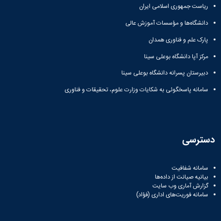
مراکز
ریاست جمهوری اسلامی ایران
مرتبط
بنیاد
دانشگاه‌ها و مؤسسات آموزش عالی
ملی
نخبگان
پارک علم و فناوری همدان
شرکت
مرکز آپا دانشگاه بوعلی سینا
های
دانش
دبیرستان پسرانه دانشگاه بوعلی سینا
بنیان
سامانه پاسخگوئی به شکایات وزارت علوم، تحقیقات و فناوری
آئین
نامه ها
و
فرآیندها
آئین
دسترسی
نامه
نامه
های
سامانه شفافیت
پژوهشی
بیانیه صیانت از داده‌ها
فرم
گزارش آماری وب‌ سایت
های
سامانه فوریت‌های اداری (فؤاد)
پژوهشی