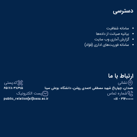
دسترسی
سامانه شفافیت
بیانیه صیانت از داده‌ها
گزارش آماری وب‌ سایت
سامانه فوریت‌های اداری (فؤاد)
ارتباط با ما
نشانی
کدپستی
همدان، چهارباغ شهید مصطفی احمدی روشن، دانشگاه بوعلی سینا
۶۵۱۷۸-۳۸۶۹۵
شماره تماس
پست الکترونیک
public_relation[at]basu.ac.ir
31400000 - 081