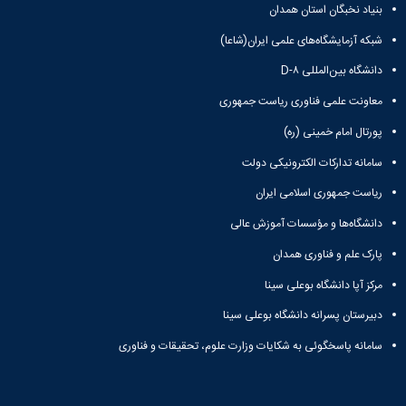
مراکز
بنیاد نخبگان استان همدان
مرتبط
بنیاد
شبکه آزمایشگاه‌های علمی ایران(شاعا)
ملی
دانشگاه بین‌المللی D-۸
نخبگان
شرکت
معاونت علمی فناوری ریاست جمهوری
های
دانش
پورتال امام خمینی (ره)
بنیان
سامانه تدارکات الکترونیکی دولت
آئین
نامه ها
ریاست جمهوری اسلامی ایران
و
فرآیندها
دانشگاه‌ها و مؤسسات آموزش عالی
آئین
پارک علم و فناوری همدان
نامه
نامه
مرکز آپا دانشگاه بوعلی سینا
های
پژوهشی
دبیرستان پسرانه دانشگاه بوعلی سینا
فرم
سامانه پاسخگوئی به شکایات وزارت علوم، تحقیقات و فناوری
های
پژوهشی