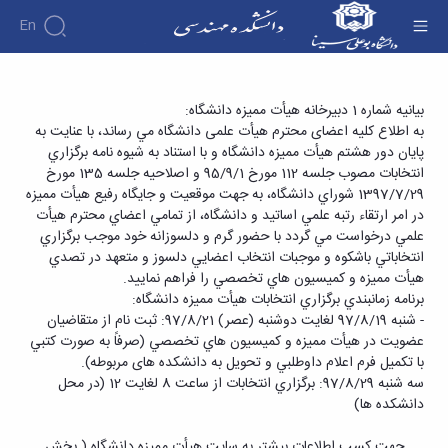
En
دانشکده
برگزاری انتخابات اعضای هیأت ممیزه و کمیسیون
بیانیه شماره 1 دبیرخانه هیأت ممیزه دانشگاه:
درباره
آموزش
به اطلاع کلیه اعضای محترم هیأت علمی دانشگاه مي رساند، با عنايت به
های تخصصی وابسته - دانشکده فنی و مهندسی
دوره
دانشکده
پژوهش
پايان دور هشتم هيأت مميزه دانشگاه و با استناد به شيوه نامه برگزاري
پژوهش
کارشناسی
تاریخچه
افراد
انتخابات مصوب جلسه 112 مورخ 95/9/1 و اصلاحیه جلسه 135 مورخ
اساتید
فرم
هفته
گروه
ریاست
1397/7/29 شوراي دانشگاه، به جهت موقعيت و جايگاه رفيع هيأت مميزه
اساتید
های
ها
پژوهش
دانشکده
در امر ارتقاء رتبه علمي اساتید و دانشگاه، از تمامي اعضاي محترم هيأت
آموزشی
دانشکده
کارگاه ها
و
روسای
علمي درخواست مي گردد با حضور گرم و دلسوزانه خود موجب برگزاري
گروه
و
اساتید
آئین
پیشین
های
انتخاباتي باشكوه و موجبات انتخاب اعضايي دلسوز و متعهد در تصدي
آزمایشگاه
بازنشسته
نامه
افتخارات
آموزشی
هيأت مميزه و كميسيون هاي تخصصي را فراهم نمایید.
ها
ها
کارکنان
آلبوم
مهندسی
گروه
برنامه زمانبندي برگزاري انتخابات هيأت مميزه دانشگاه:
آیین‌نامه‌های
دانشکده
عکس
برق
برق
- شنبه 97/8/19 لغايت دوشنبه (عصر) 97/8/21: ثبت نام از متقاضيان
معاونت
مهندسی
اطلاعات
مهندسی
گروه
عضويت در هيأت مميزه و كميسيون هاي تخصصي (صرفاً به صورت كتبي
آموزشی
تماس
مواد
عمران
با تكميل فرم اعلام داوطلبي و تحویل به دانشکده های مربوطه).
تحصیلات
سازمان
مهندسی
گروه
سه شنبه 97/8/29: برگزاري انتخابات از ساعت 8 لغايت 12 (در محل
تکمیلی
دانشکده
عمران
مکانیک
دانشكده ها)
فرم
معاونت
مهندسی
گروه
ها
آموزشی
صنایع
مواد
جهت كسب اطلاعات بيشتر به سايت هيأت مميزه دانشگاه ( بخش