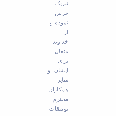
تبریک
عرض
نموده و
از
خداوند
متعال
برای
ایشان و
سایر
همکاران
محترم
توفیقات