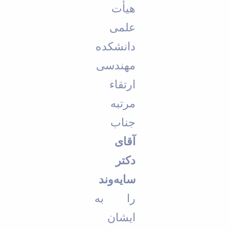
هی
أ
ت
علمی
دانشکده
مهندسی
ارتقاء
مرتبه
جناب
آقای
دکتر
سایه‌وند
را به
ایشان