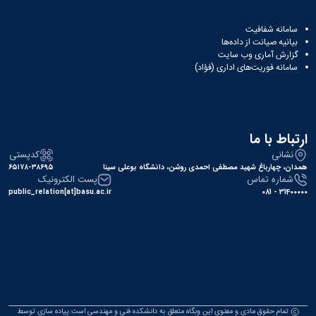
مانه شفافیت
انیه صیانت از داده‌ها
ارش آماری وب‌ سایت
مانه فوریت‌های اداری (فؤاد)
اط با ما
شانی
کدپستی
، چهارباغ شهید مصطفی احمدی روشن، دانشگاه بوعلی سینا
۶۵۱۷۸-۳۸۶۹۵
ماره تماس
پست الکترونیک
public_relation[at]basu.ac.ir
314000
تمام حقوق مادی و معنوی این وبگاه متعلق به دانشکده فنی و مهندسی است.پیاده سازی توسط