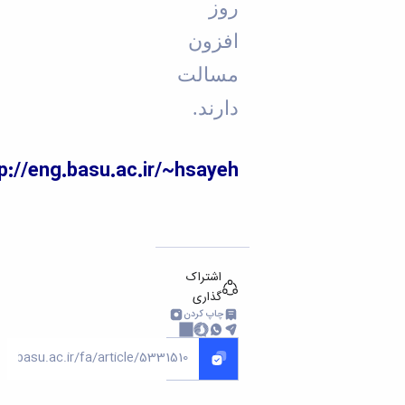
روز
افزون
مس
ا
لت
دارند.
http://eng.basu.ac.ir/~hsayeh
اشتراک
گذاری
چاپ کردن