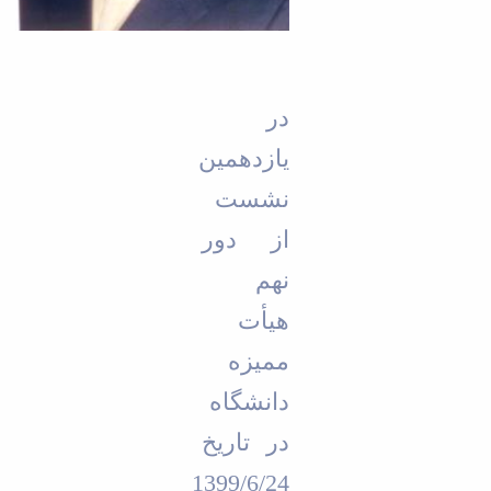
کز
بط
بنیاد
ملی
نخبگان
شرکت
در
های
یازدهمین
دانش
بنیان
نشست
ن
ه ها
از دور
یندها
نهم
آئین
نامه
هیأت
نامه
های
ممیزه
پژوهشی
دانشگاه
فرم
های
در تاریخ
پژوهشی
1399/6/24