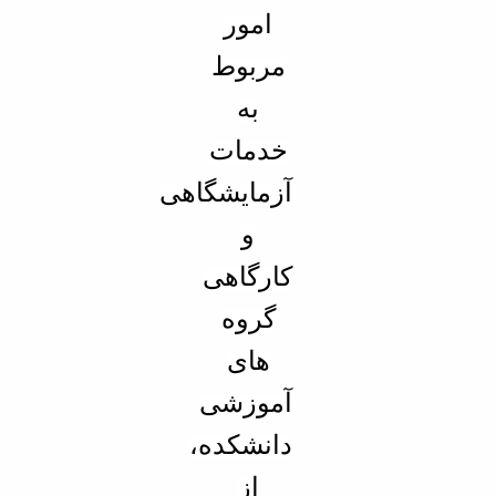
مراکز
مرتبط
امور
بنیاد
مربوط
ملی
نخبگان
به
شرکت
های
خدمات
دانش
بنیان
آزمایشگاهی
آئین
نامه ها
و
و
فرآیندها
کارگاهی
آئین
نامه
گروه
نامه
های
های
پژوهشی
آموزشی
فرم
های
دانشکده،
پژوهشی
از