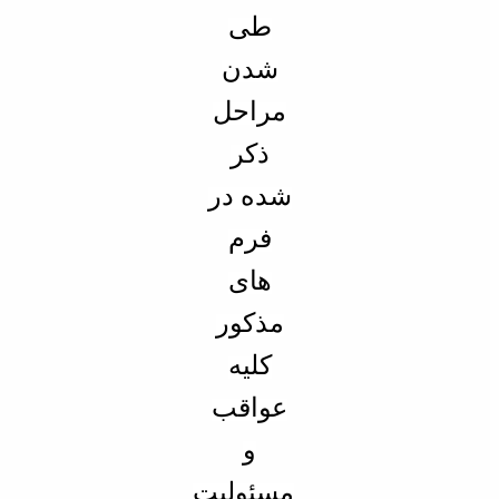
طی
شدن
مراحل
ذکر
شده در
فرم
های
مذکور
کلیه
عواقب
و
مسئولیت