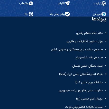
آپارات
تلگرام
واتساپ
سروش
پیام رسان بله
ایتا
پیوندها
دفتر مقام معظم رهبری
وزارت علوم، تحقیقات و فناوری
صندوق حمایت از پژوهشگران و فناوران کشور
صندوق رفاه دانشجویان
بنیاد نخبگان استان همدان
شبکه آزمایشگاه‌های علمی ایران(شاعا)
دانشگاه بین‌المللی D-۸
معاونت علمی فناوری ریاست جمهوری
پورتال امام خمینی (ره)
سامانه تدارکات الکترونیکی دولت