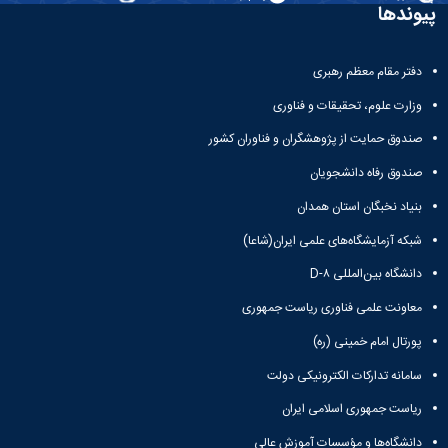
و
معاونت
پیوندها
مهندسی
گروه
آئین
پژوهشی
مکانیک
صنایع
نامه
معاونت
مهندسی
گروه
ها
تحصیلات
دفتر مقام معظم رهبری
کامپیوتر
کامپیوتر
سمینارها
تکمیلی
نشریات
و
وزارت علوم، تحقیقات و فناوری
کمیته
پژوهش
پایان
منتخب
صندوق حمایت از پژوهشگران و فناوران کشور
های
نامه
هیات
مهندسی
ها
ممیزی
صندوق رفاه دانشجویان
صنایع
آیین‌نامه‌های
کمیته
در
بنیاد نخبگان استان همدان
معاونت
ترفیع
سیستم
آموزشی
شورای
شبکه آزمایشگاه‌های علمی ایران(شاعا)
تولید
فرهنگی
Journal
دانشگاه بین‌المللی D-۸
دانشکده
of
معاونت علمی فناوری ریاست جمهوری
Stress
Analysis
پورتال امام خمینی (ره)
دفتر
ارتباط
سامانه تدارکات الکترونیکی دولت
با
صنعت
ریاست جمهوری اسلامی ایران
کارآموزی
دانشگاه‌ها و مؤسسات آموزش عالی