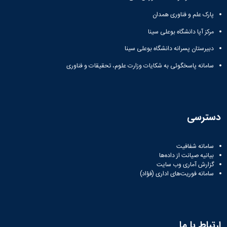
مراکز
مرتبط
پارک علم و فناوری همدان
بنیاد
ملی
مرکز آپا دانشگاه بوعلی سینا
نخبگان
دبیرستان پسرانه دانشگاه بوعلی سینا
شرکت
های
سامانه پاسخگوئی به شکایات وزارت علوم، تحقیقات و فناوری
دانش
بنیان
آئین
نامه ها
و
دسترسی
فرآیندها
آئین
نامه
سامانه شفافیت
نامه
بیانیه صیانت از داده‌ها
های
گزارش آماری وب‌ سایت
سامانه فوریت‌های اداری (فؤاد)
پژوهشی
فرم
های
پژوهشی
ارتباط با ما