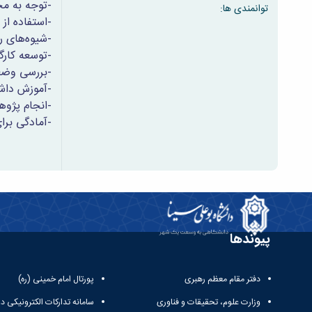
-توجه به م
توانمندی ها:
-استفاده از 
-شیوه‌های ر
-توسعه کارگ
-بررسی وضع
-آموزش داش
-انجام پژو
-آمادگی بر
پیوندها
دفتر مقام معظم رهبری
پورتال امام خمینی (ره)
وزارت علوم، تحقیقات و فناوری
سامانه تدارکات الکترونیکی د