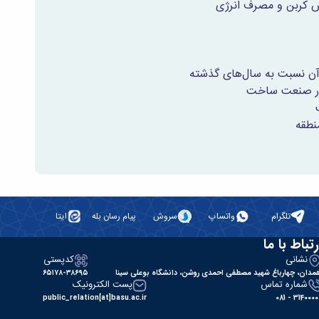
ش کربن و مصرف انرژی
آن نسبت به سال‌های گذشته
 در صنعت ساخت
نطقه
تلگرام
واتساپ
سروش
پیام رسان بله
ایتا
رتباط با ما
نشانی
کدپستی
مدان، چهارباغ شهید مصطفی احمدی روشن، دانشگاه بوعلی سینا
۶۵۱۷۸-۳۸۶۹۵
شماره تماس
پست الکترونیک
public_relation[at]basu.ac.ir
31400000 - 0