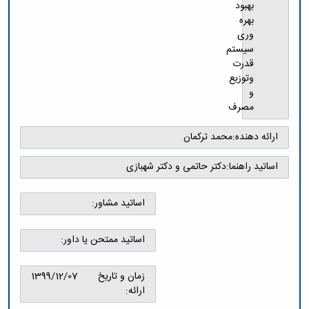
و
معاونت
بهبود
مهندسی
گروه
آئین
پژوهشی
بهره
مکانیک
صنایع
نامه
معاونت
وری
مهندسی
گروه
ها
تحصیلات
سیستم
کامپیوتر
کامپیوتر
سمینارها
تکمیلی
قدرت
نشریات
و
کمیته
وتوزیع
پژوهش
پایان
منتخب
و
های
نامه
هیات
مصرف
مهندسی
ها
ممیزی
صنایع
آیین‌نامه‌های
کمیته
ارائه دهنده:
محمد ترکمان
در
معاونت
ترفیع
سیستم
آموزشی
شورای
اساتید راهنما:
دکتر حاتمی و دکتر شهبازی
تولید
فرهنگی
Journal
دانشکده
of
اساتید مشاور:
Stress
Analysis
اساتید ممتحن یا داور:
دفتر
ارتباط
با
زمان و تاریخ
1399/12/07
صنعت
ارائه:
کارآموزی