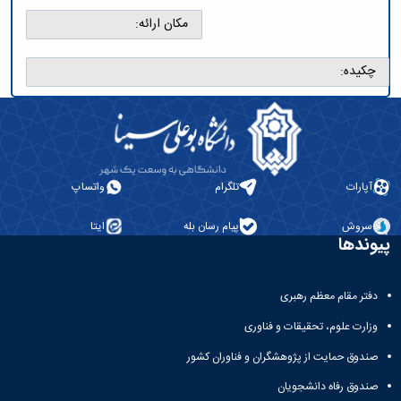
مراکز
مرتبط
مکان ارائه:
بنیاد
ملی
چکیده:
نخبگان
شرکت
های
دانش
بنیان
آئین
نامه ها
آپارات
تلگرام
واتساپ
و
فرآیندها
سروش
پیام رسان بله
ایتا
آئین
پیوندها
نامه
نامه
های
دفتر مقام معظم رهبری
پژوهشی
وزارت علوم، تحقیقات و فناوری
فرم
های
صندوق حمایت از پژوهشگران و فناوران کشور
پژوهشی
صندوق رفاه دانشجویان