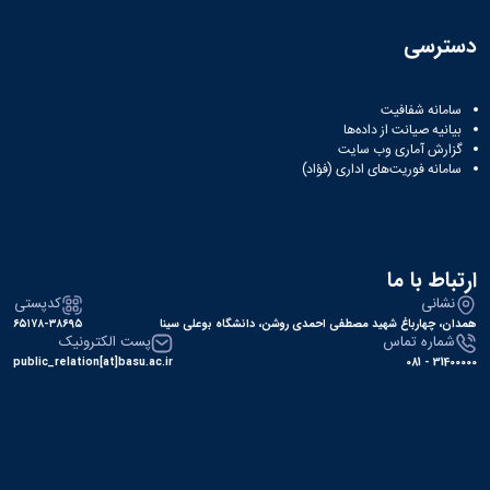
دسترسی
سامانه شفافیت
بیانیه صیانت از داده‌ها
گزارش آماری وب‌ سایت
سامانه فوریت‌های اداری (فؤاد)
ارتباط با ما
نشانی
کدپستی
همدان، چهارباغ شهید مصطفی احمدی روشن، دانشگاه بوعلی سینا
۶۵۱۷۸-۳۸۶۹۵
شماره تماس
پست الکترونیک
public_relation[at]basu.ac.ir
31400000 - 081