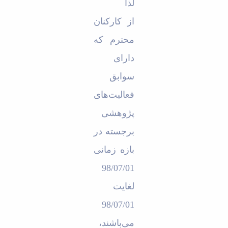
مراکز
لذا
مرتبط
بنیاد
از کارکنان
ملی
محترم که
نخبگان
شرکت
دارای
های
دانش
سوابق
بنیان
آئین
فعالیت‌های
نامه ها
پژوهشی
و
فرآیندها
برجسته در
آئین
نامه
بازه زمانی
نامه
های
98/07/01
پژوهشی
لغایت
فرم
های
98/07/01
پژوهشی
می‌باشند،