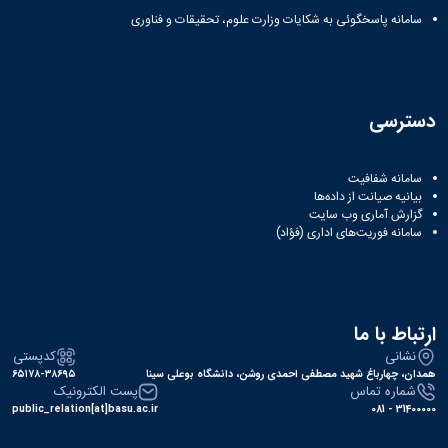
سامانه پاسخگوئی به شکایات وزارت علوم، تحقیقات و فناوری
دسترسی
سامانه شفافیت
بیانیه صیانت از داده‌ها
گزارش آماری وب‌ سایت
سامانه فوریت‌های اداری (فؤاد)
ارتباط با ما
نشانی
کدپستی
همدان، چهارباغ شهید مصطفی احمدی روشن، دانشگاه بوعلی سینا
۶۵۱۷۸-۳۸۶۹۵
شماره تماس
پست الکترونیک
public_relation[at]basu.ac.ir
31400000 - 081