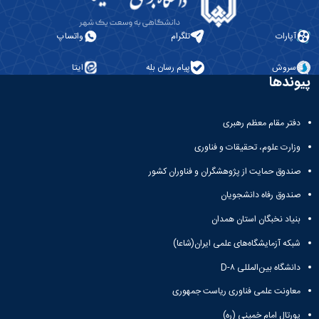
مراکز
مرتبط
بنیاد
آپارات
تلگرام
واتساپ
ملی
نخبگان
سروش
پیام رسان بله
ایتا
شرکت
پیوندها
های
دانش
بنیان
دفتر مقام معظم رهبری
آئین
نامه ها
وزارت علوم، تحقیقات و فناوری
و
صندوق حمایت از پژوهشگران و فناوران کشور
فرآیندها
آئین
صندوق رفاه دانشجویان
نامه
نامه
بنیاد نخبگان استان همدان
های
شبکه آزمایشگاه‌های علمی ایران(شاعا)
پژوهشی
فرم
دانشگاه بین‌المللی D-۸
های
پژوهشی
معاونت علمی فناوری ریاست جمهوری
پورتال امام خمینی (ره)