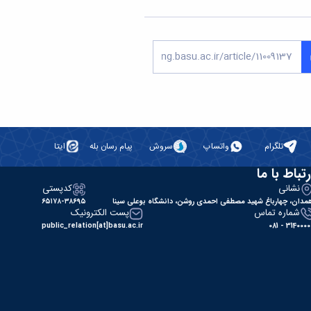
تلگرام
واتساپ
سروش
پیام رسان بله
ایتا
رتباط با ما
نشانی
کدپستی
مدان، چهارباغ شهید مصطفی احمدی روشن، دانشگاه بوعلی سینا
۶۵۱۷۸-۳۸۶۹۵
شماره تماس
پست الکترونیک
public_relation[at]basu.ac.ir
31400000 - 0