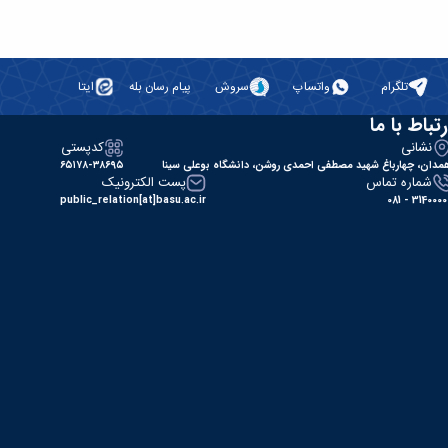
تلگرام
واتساپ
سروش
پیام رسان بله
ایتا
رتباط با ما
نشانی
کدپستی
مدان، چهارباغ شهید مصطفی احمدی روشن، دانشگاه بوعلی سینا
۶۵۱۷۸-۳۸۶۹۵
شماره تماس
پست الکترونیک
public_relation[at]basu.ac.ir
31400000 - 0