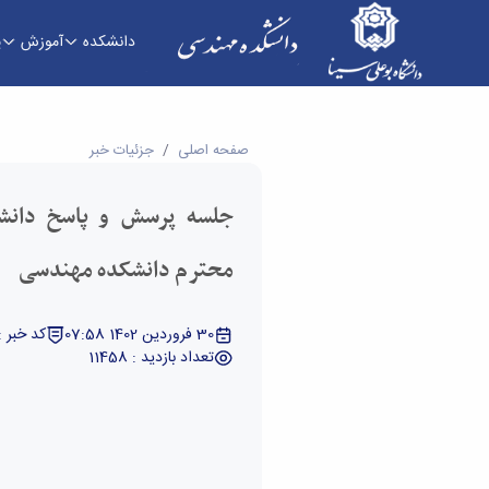
دانشکده
آموزش
پ
جلسه پرسش و پاسخ دانشجویان با هیات رئیسه مح
صفحه اصلی
جزئیات خبر
جلسه پرسش و پاسخ دانشج
محترم دانشکده مهندسی
30 فروردین 1402 07:58
کد خبر : 28073
تعداد بازدید : 11458