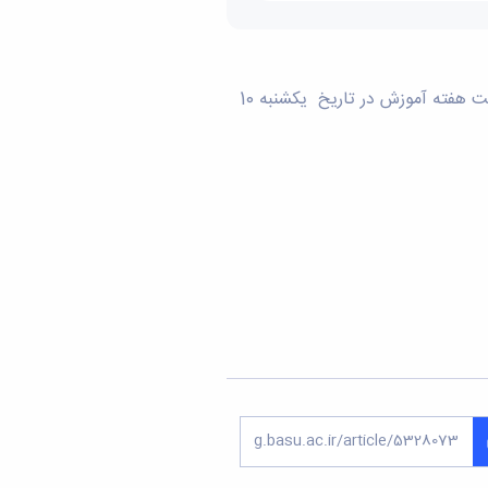
به استحضار می رساند جلسه پرسش و پاسخ دانشجویان با هیات رئیسه محترم دانشکده مهندسی به مناسبت هفته آموزش در تاریخ یکشنبه 10