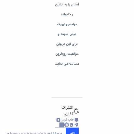
استان را
به ایشان
و خانواده
مهندسی تبریک
عرض
نموده و
برای این عزیزان
موفقیت روزافزون
مسالت می نماید.
اشتراک
گذاری
چاپ کردن