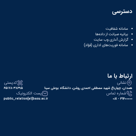
دسترسی
سامانه شفافیت
بیانیه صیانت از داده‌ها
گزارش آماری وب‌ سایت
سامانه فوریت‌های اداری (فؤاد)
ارتباط با ما
نشانی
کدپستی
همدان، چهارباغ شهید مصطفی احمدی روشن، دانشگاه بوعلی سینا
۶۵۱۷۸-۳۸۶۹۵
شماره تماس
پست الکترونیک
public_relation[at]basu.ac.ir
31400000 - 081