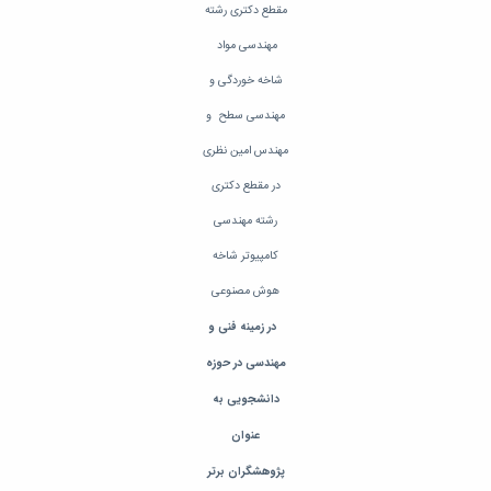
مراکز
مقطع دکتری رشته
مرتبط
بنیاد
مهندسی مواد
ملی
شاخه خوردگی و
نخبگان
شرکت
مهندسی سطح و
های
مهندس امین نظری
دانش
بنیان
در مقطع دکتری
آئین
رشته مهندسی
نامه ها
و
کامپیوتر شاخه
فرآیندها
آئین
هوش مصنوعی
نامه
در زمینه فنی و
نامه
های
مهندسی در حوزه
پژوهشی
دانشجویی به
فرم
های
عنوان
پژوهشی
پژوهشگران برتر