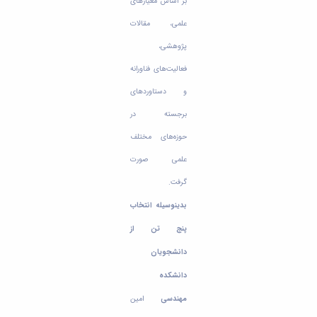
مراکز
بر اساس معیارهای
مرتبط
علمی، مقالات
بنیاد
ملی
پژوهشی،
نخبگان
فعالیت‌های فناورانه
شرکت
های
و دستاوردهای
دانش
برجسته در
بنیان
آئین
حوزه‌های مختلف
نامه ها
و
علمی صورت
فرآیندها
گرفت.
آئین
نامه
بدینوسیله انتخاب
نامه
های
پنج تن از
پژوهشی
دانشجویان
فرم
های
دانشکده
پژوهشی
مهندسی
امین