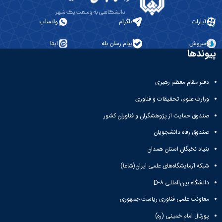
آپارات
تلگرام
واتساپ
سروش
پیام رسان بله
ایتا
پیوندها
دفتر مقام معظم رهبری
وزارت علوم، تحقیقات و فناوری
صندوق حمایت از پژوهشگران و فناوران کشور
صندوق رفاه دانشجویان
بنیاد نخبگان استان همدان
شبکه آزمایشگاه‌های علمی ایران(شاعا)
دانشگاه بین‌المللی D-۸
معاونت علمی فناوری ریاست جمهوری
پورتال امام خمینی (ره)