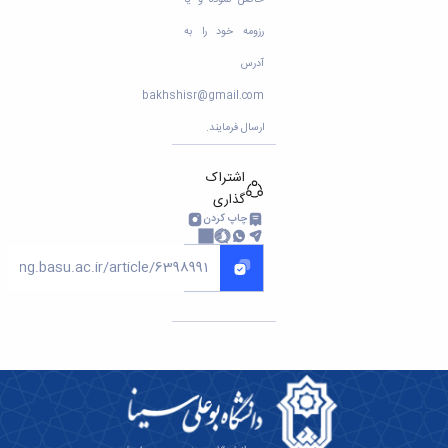
مراکز
مرتبط
رزومه خود را به
بنیاد
ملی
آدرس
نخبگان
bakhshisr@gmail.com
شرکت
های
ارسال فرمایند.
دانش
بنیان
اشتراک
آئین
گذاری
نامه ها
چاپ کردن
و
فرآیندها
آئین
نامه
نامه
های
پژوهشی
فرم
های
پژوهشی