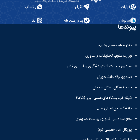
آپارات
تلگرام
واتساپ
سروش
پیام رسان بله
ایتا
پیوندها
دفتر مقام معظم رهبری
وزارت علوم، تحقیقات و فناوری
صندوق حمایت از پژوهشگران و فناوران کشور
صندوق رفاه دانشجویان
بنیاد نخبگان استان همدان
شبکه آزمایشگاه‌های علمی ایران(شاعا)
دانشگاه بین‌المللی D-۸
معاونت علمی فناوری ریاست جمهوری
پورتال امام خمینی (ره)