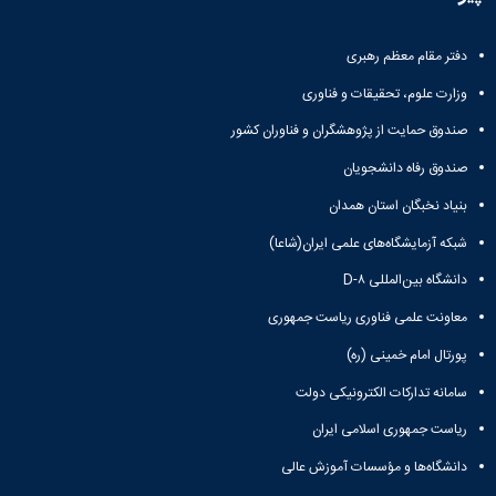
و
معاونت
مهندسی
گروه
آئین
پژوهشی
مکانیک
صنایع
نامه
معاونت
دفتر مقام معظم رهبری
مهندسی
گروه
ها
تحصیلات
کامپیوتر
کامپیوتر
سمینارها
وزارت علوم، تحقیقات و فناوری
تکمیلی
نشریات
و
کمیته
صندوق حمایت از پژوهشگران و فناوران کشور
پژوهش
پایان
منتخب
های
نامه
هیات
صندوق رفاه دانشجویان
مهندسی
ها
ممیزی
صنایع
بنیاد نخبگان استان همدان
آیین‌نامه‌های
کمیته
در
معاونت
ترفیع
شبکه آزمایشگاه‌های علمی ایران(شاعا)
سیستم
آموزشی
شورای
تولید
دانشگاه بین‌المللی D-۸
فرهنگی
Journal
دانشکده
معاونت علمی فناوری ریاست جمهوری
of
Stress
پورتال امام خمینی (ره)
Analysis
دفتر
سامانه تدارکات الکترونیکی دولت
ارتباط
با
ریاست جمهوری اسلامی ایران
صنعت
دانشگاه‌ها و مؤسسات آموزش عالی
کارآموزی