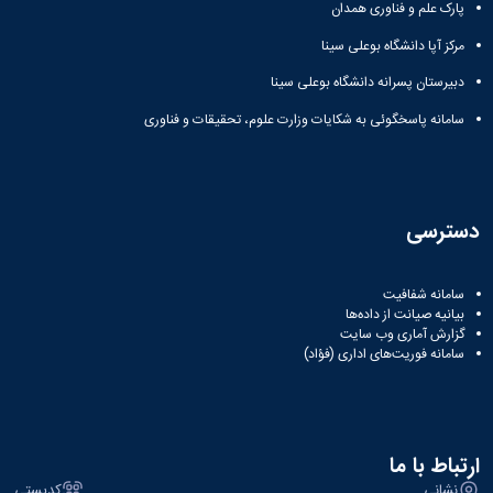
مراکز
پارک علم و فناوری همدان
مرتبط
بنیاد
مرکز آپا دانشگاه بوعلی سینا
ملی
دبیرستان پسرانه دانشگاه بوعلی سینا
نخبگان
شرکت
سامانه پاسخگوئی به شکایات وزارت علوم، تحقیقات و فناوری
های
دانش
بنیان
آئین
نامه ها
دسترسی
و
فرآیندها
آئین
سامانه شفافیت
نامه
بیانیه صیانت از داده‌ها
نامه
گزارش آماری وب‌ سایت
سامانه فوریت‌های اداری (فؤاد)
های
پژوهشی
فرم
های
پژوهشی
ارتباط با ما
نشانی
کدپستی