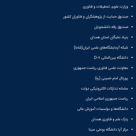
و
معاونت
مهندسی
گروه
آئین
وزارت علوم، تحقیقات و فناوری
پژوهشی
مکانیک
صنایع
نامه
معاونت
مهندسی
صندوق حمایت از پژوهشگران و فناوران کشور
گروه
ها
تحصیلات
کامپیوتر
کامپیوتر
سمینارها
تکمیلی
صندوق رفاه دانشجویان
نشریات
و
کمیته
پژوهش
بنیاد نخبگان استان همدان
پایان
منتخب
های
نامه
هیات
شبکه آزمایشگاه‌های علمی ایران(شاعا)
مهندسی
ها
ممیزی
صنایع
آیین‌نامه‌های
دانشگاه بین‌المللی D-۸
کمیته
در
معاونت
ترفیع
معاونت علمی فناوری ریاست جمهوری
سیستم
آموزشی
شورای
تولید
فرهنگی
پورتال امام خمینی (ره)
Journal
دانشکده
of
سامانه تدارکات الکترونیکی دولت
Stress
ریاست جمهوری اسلامی ایران
Analysis
دفتر
دانشگاه‌ها و مؤسسات آموزش عالی
ارتباط
با
پارک علم و فناوری همدان
صنعت
مرکز آپا دانشگاه بوعلی سینا
کارآموزی