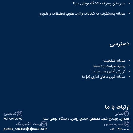
مراکز
دبیرستان پسرانه دانشگاه بوعلی سینا
مرتبط
بنیاد
سامانه پاسخگوئی به شکایات وزارت علوم، تحقیقات و فناوری
ملی
نخبگان
شرکت
های
دانش
دسترسی
بنیان
آئین
نامه ها
سامانه شفافیت
و
بیانیه صیانت از داده‌ها
فرآیندها
گزارش آماری وب‌ سایت
سامانه فوریت‌های اداری (فؤاد)
آئین
نامه
نامه
های
پژوهشی
ارتباط با ما
فرم
نشانی
کدپستی
های
همدان، چهارباغ شهید مصطفی احمدی روشن، دانشگاه بوعلی سینا
۶۵۱۷۸-۳۸۶۹۵
پژوهشی
شماره تماس
پست الکترونیک
public_relation[at]basu.ac.ir
31400000 - 081