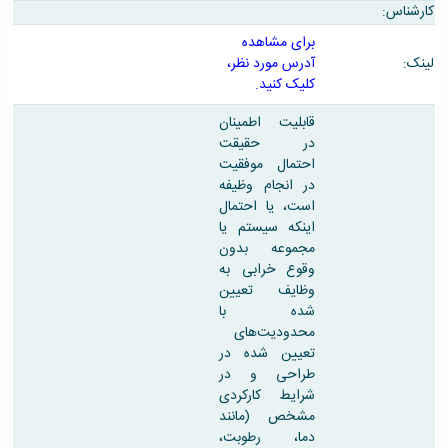
و
معاونت
کارشناس:
مهندسی
گروه
آئین
پژوهشی
مکانیک
صنایع
برای مشاهده
نامه
معاونت
مهندسی
گروه
لینک:
آدرس مورد نظر،
ها
تحصیلات
کامپیوتر
کامپیوتر
کلیک کنید.
سمینارها
تکمیلی
نشریات
و
کمیته
پژوهش
قابلیت اطمینان
پایان
منتخب
های
در حقیقت
نامه
هیات
مهندسی
احتمال موفقیت
ها
ممیزی
صنایع
در انجام وظیفه
آیین‌نامه‌های
کمیته
در
است، یا احتمال
معاونت
ترفیع
سیستم
اینکه سیستم یا
آموزشی
شورای
تولید
مجموعه بدون
فرهنگی
Journal
وقوع خرابی به
دانشکده
of
وظایف تعیین
Stress
شده با
Analysis
محدودیت‌های
دفتر
تعیین شده در
ارتباط
طراحی و در
با
شرایط کارکردی
صنعت
مشخص (مانند
کارآموزی
دما، رطوبت،