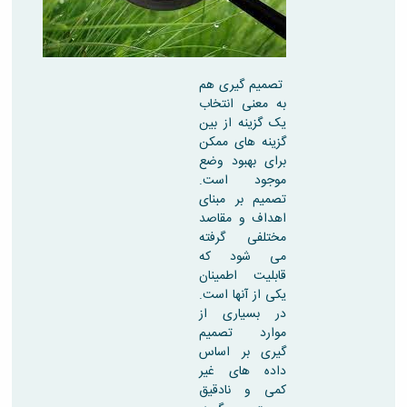
تصمیم گیری هم
به معنی انتخاب
یک گزینه از بین
گزینه های ممکن
برای بهبود وضع
موجود است.
تصمیم بر مبنای
اهداف و مقاصد
مختلفی گرفته
می شود که
قابلیت اطمینان
یکی از آنها است.
در بسیاری از
موارد تصمیم
گیری بر اساس
داده های غیر
کمی و نادقیق