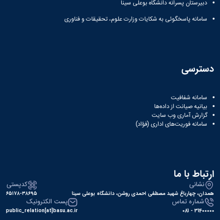
دبیرستان پسرانه دانشگاه بوعلی سینا
سامانه پاسخگوئی به شکایات وزارت علوم، تحقیقات و فناوری
دسترسی
سامانه شفافیت
بیانیه صیانت از داده‌ها
گزارش آماری وب‌ سایت
سامانه فوریت‌های اداری (فؤاد)
ارتباط با ما
نشانی
کدپستی
همدان، چهارباغ شهید مصطفی احمدی روشن، دانشگاه بوعلی سینا
۶۵۱۷۸-۳۸۶۹۵
شماره تماس
پست الکترونیک
public_relation[at]basu.ac.ir
31400000 - 081