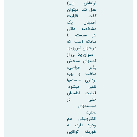
مراکز
ارتعاش و...)
مرتبط
عمل کند. میتوان
بنیاد
گفت قابلیت
ملی
اطمینان یک
نخبگان
مشخصه ذاتی
شرکت
هر سیستم یا
های
سامانه است که
دانش
در جهان امروز به­
بنیان
عنوان یکی از
آئین
کمیت­های سنجش
نامه ها
پذیر طراحی،
و
ساخت و بهره
فرآیندها
برداری سیستمها
آئین
تلقی میشود.
نامه
قابلیت اطمینان
نامه
حتی در
های
سیستمهای
پژوهشی
تجارت
فرم
الکترونیکی هم
های
وجود دارد، به
پژوهشی
طوریکه توانایی