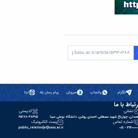
تلگرام
واتساپ
سروش
پیام رسان بله
ایتا
رتباط با ما
نشانی
کدپستی
مدان، چهارباغ شهید مصطفی احمدی روشن، دانشگاه بوعلی سینا
۶۵۱۷۸-۳۸۶۹۵
شماره تماس
پست الکترونیک
public_relation[at]basu.ac.ir
31400000 - 0