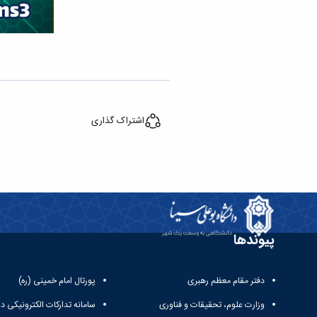
اشتراک گذاری
پیوندها
دفتر مقام معظم رهبری
پورتال امام خمینی (ره)
وزارت علوم، تحقیقات و فناوری
سامانه تدارکات الکترونیکی د