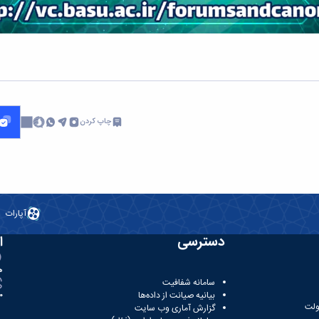
چاپ کردن
آپارات
دسترسی
ا
ه
سامانه شفافیت
بیانیه صیانت از داده‌ها
81
ولت
گزارش آماری وب‌ سایت