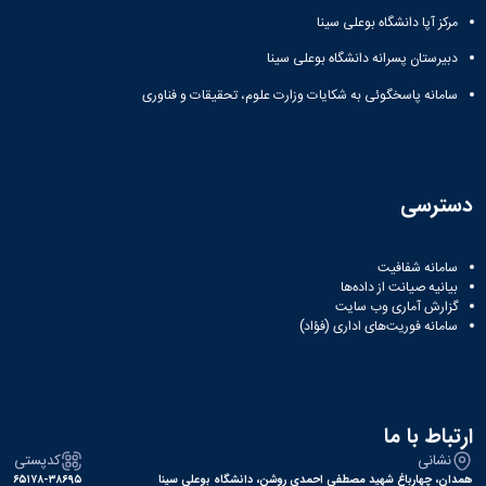
مراکز
مرتبط
مرکز آپا دانشگاه بوعلی سینا
بنیاد
دبیرستان پسرانه دانشگاه بوعلی سینا
ملی
نخبگان
سامانه پاسخگوئی به شکایات وزارت علوم، تحقیقات و فناوری
شرکت
های
دانش
بنیان
آئین
دسترسی
نامه ها
و
فرآیندها
سامانه شفافیت
آئین
بیانیه صیانت از داده‌ها
نامه
گزارش آماری وب‌ سایت
سامانه فوریت‌های اداری (فؤاد)
نامه
های
پژوهشی
فرم
های
ارتباط با ما
پژوهشی
نشانی
کدپستی
همدان، چهارباغ شهید مصطفی احمدی روشن، دانشگاه بوعلی سینا
۶۵۱۷۸-۳۸۶۹۵