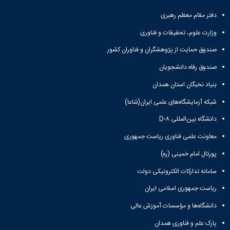
و
معاونت
مهندسی
گروه
آئین
پژوهشی
دفتر مقام معظم رهبری
مکانیک
صنایع
نامه
معاونت
مهندسی
گروه
ها
وزارت علوم، تحقیقات و فناوری
تحصیلات
کامپیوتر
کامپیوتر
سمینارها
تکمیلی
صندوق حمایت از پژوهشگران و فناوران کشور
نشریات
و
کمیته
پژوهش
پایان
منتخب
صندوق رفاه دانشجویان
های
نامه
هیات
مهندسی
بنیاد نخبگان استان همدان
ها
ممیزی
صنایع
آیین‌نامه‌های
کمیته
شبکه آزمایشگاه‌های علمی ایران(شاعا)
در
معاونت
ترفیع
سیستم
آموزشی
دانشگاه بین‌المللی D-۸
شورای
تولید
فرهنگی
معاونت علمی فناوری ریاست جمهوری
Journal
دانشکده
of
پورتال امام خمینی (ره)
Stress
Analysis
سامانه تدارکات الکترونیکی دولت
دفتر
ریاست جمهوری اسلامی ایران
ارتباط
با
دانشگاه‌ها و مؤسسات آموزش عالی
صنعت
کارآموزی
پارک علم و فناوری همدان