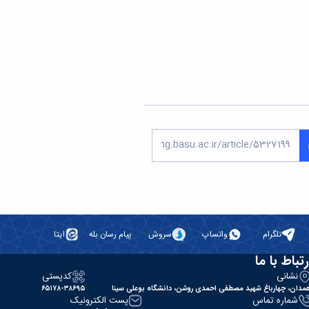
تلگرام
واتساپ
سروش
پیام رسان بله
ایتا
رتباط با ما
نشانی
کدپستی
مدان، چهارباغ شهید مصطفی احمدی روشن، دانشگاه بوعلی سینا
۶۵۱۷۸-۳۸۶۹۵
شماره تماس
پست الکترونیک