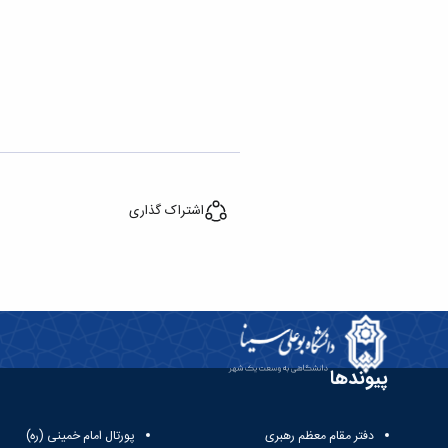
اشتراک گذاری
پیوندها
دفتر مقام معظم رهبری
پورتال امام خمینی (ره)