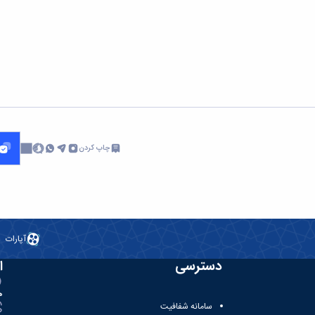
چاپ کردن
آپارات
دسترسی
ا
ه
سامانه شفافیت