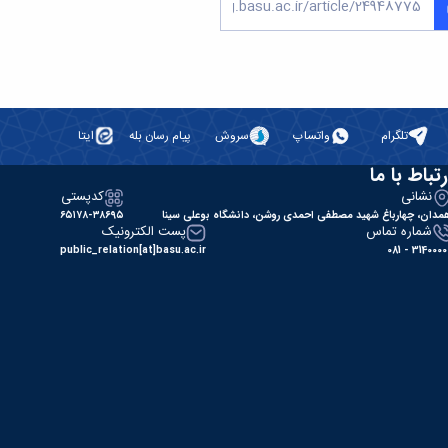
تلگرام
واتساپ
سروش
پیام رسان بله
ایتا
رتباط با ما
نشانی
کدپستی
مدان، چهارباغ شهید مصطفی احمدی روشن، دانشگاه بوعلی سینا
۶۵۱۷۸-۳۸۶۹۵
شماره تماس
پست الکترونیک
public_relation[at]basu.ac.ir
31400000 - 0