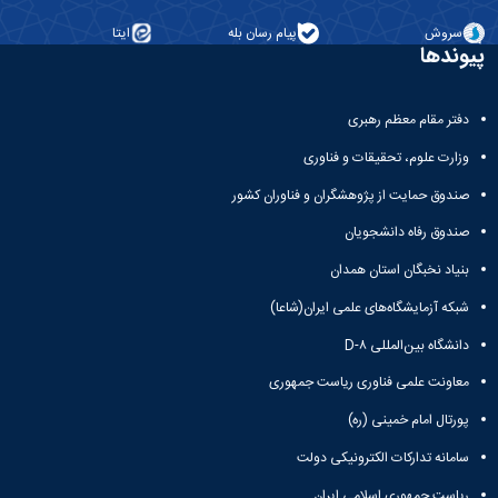
مراکز
مرتبط
سروش
پیام رسان بله
ایتا
بنیاد
پیوندها
ملی
نخبگان
شرکت
دفتر مقام معظم رهبری
های
وزارت علوم، تحقیقات و فناوری
دانش
بنیان
صندوق حمایت از پژوهشگران و فناوران کشور
آئین
نامه ها
صندوق رفاه دانشجویان
و
فرآیندها
بنیاد نخبگان استان همدان
آئین
شبکه آزمایشگاه‌های علمی ایران(شاعا)
نامه
نامه
دانشگاه بین‌المللی D-۸
های
معاونت علمی فناوری ریاست جمهوری
پژوهشی
فرم
پورتال امام خمینی (ره)
های
پژوهشی
سامانه تدارکات الکترونیکی دولت
ریاست جمهوری اسلامی ایران