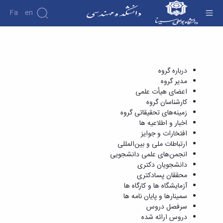
Fa
En
محققان پسادکتری - دانشکده فنی و مهندسی
دانشکده
درباره
پژوهش
دانشکده
درباره گروه
تاریخچه
مدیر گروه
نشریات
ریاست
اعضای هیأت علمی
دانشکده
کارشناسان گروه
آلبوم
زمینه‌های تحقیقاتی گروه
عکس
اخبار و اطلاعیه ها
اطلاعات
افتخارات و جوایز
تماس
ارتباطات ملی و بین‌المللی
سازمان
انجمن‌های علمی دانشجویی
دانشکده
دانشجویان دکتری
معاونت
محققان پسادکتری
آموزشی
آزمایشگاه ها و کارگاه ها
معاونت
سمینارها و پایان نامه ها
پژوهشی
سرفصل دروس
معاونت
دروس ارائه شده