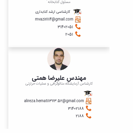
مسئول کتابخانه
کارشناسی ارشد کتابداری
mvaziri114@gmail.com
​​​​​​31402051
2051
مهندس علیرضا همتی
کارشناس آزمایشگاه متالوگرافی و عملیات حرارتی
alireza.hemati1373.52@gmail.com
​​​​​​31402188
2188