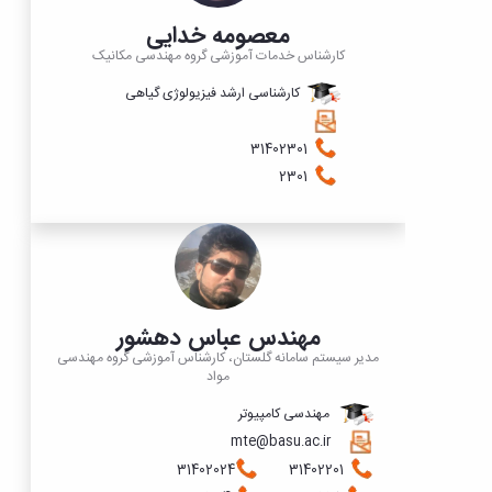
معصومه خدایی
کارشناس خدمات آموزشی گروه مهندسی مکانیک
کارشناسی ارشد فیزیولوژی گیاهی
31402301
2301
مهندس عباس دهشور
مدیر سیستم سامانه گلستان، کارشناس آموزشی گروه مهندسی
مواد
مهندسی کامپیوتر
mte@basu.ac.ir
31402024
31402201