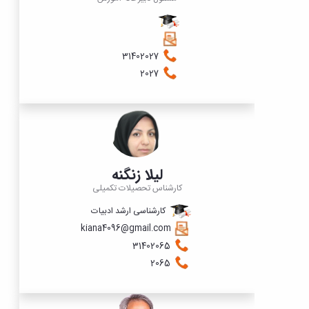
31402027
2027
لیلا زنگنه
کارشناس تحصیلات تکمیلی
کارشناسی ارشد ادبیات
kiana4096@gmail.com
31402065
2065