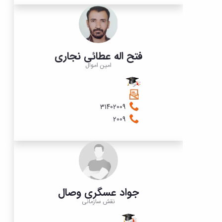
فتح اله عطائی نجاری
امین اموال
31402009
2009
جواد عسگری وصال
نقش سازمانی