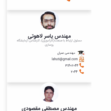
مهندس یاسر لاهوتی
مسئول ارتباط با صنعت(کارآموزی)، کارشناس آزمایشگاه
روسازی
مهندسی عمران
lahuti@gmail.com
31402044
2044
مهندس مصطفی مقصودی