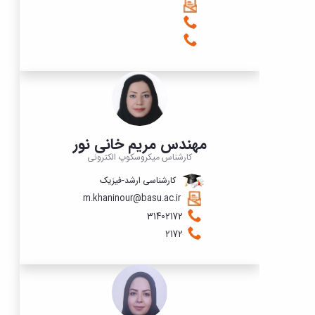
مهندس مریم خانی نور
کارشناس میکروسکوپ الکترونی
کارشناسی ارشد-فیزیک
m.khaninour@basu.ac.ir
31402172
2172