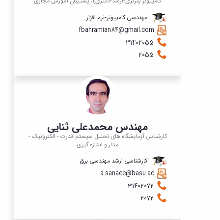
کامپیوتر (مرکزی-ارشد-دکتری)، پشتیبان آموزش مجازی
مهندسی کامپیوتر-نرم افزار
fbahramian84@gmail.com
31402055
2055
مهندس محمدعلی ثنایی
کارشناس آزمایشگاه های تحلیل سیستم قدرت - الکترونیک -
مدار و اندازه گیری
کارشناسی ارشد مهندسی برق
a.sanaee@basu.ac
31402072
2072