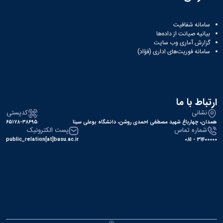
سامانه شفافیت
بیانیه صیانت از داده‌ها
گزارش آماری وب‌ سایت
سامانه فوریت‌های اداری (فؤاد)
ارتباط با ما
نشانی
کدپستی
همدان، چهارباغ شهید مصطفی احمدی روشن، دانشگاه بوعلی سینا
۶۵۱۷۸-۳۸۶۹۵
شماره تماس
پست الکترونیک
public_relation[at]basu.ac.ir
31400000 - 081