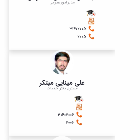
مدیر امور عمومی
​​​​​​31402005
2005
علی مینایی مبتکر
مسئول دفتر خدمات
31402006
2006