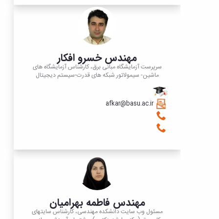
تحصیلات
تکمیلی
مهندس خسرو افکار
سرپرست آزمایشگاه مبانی برق، کارشناس آزمایشگاه های
ماشین- سیمولاتور شبکه های قدرت-سیستم دیجیتال
afkar@basu.ac.ir
مهندس فاطمه بهرامیان
مسئول وب سایت دانشکده مهندسی، کارشناس سایتهای