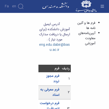
Fa
En
فرم ها و آئین نامه ها - دانشکده فنی و مهندسی
فرم ها و آئین
آدرس ایمیل
دانشکده
نامه ها
آموزش دانشکده (برای
درباره
پژوهش
آیین‌نامه‌های
ارسال یا دریافت مدارک
دانشکده
معاونت
تاریخچه
مورد نیاز ) :
نشریات
آموزشی
ریاست
eng.edu.dabir@bas
دانشکده
u.ac.ir
آلبوم
عکس
اطلاعات
ردیف
فرم
تماس
سازمان
فرم مجوز
1
دانشکده
تردد
معاونت
آموزشی
فرم معرفی به
2
معاونت
استاد
پژوهشی
فرم درخواست
معاونت
3
انصراف از