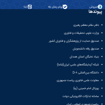
سروش
پیام رسان بله
ایتا
پیوندها
دفتر مقام معظم رهبری
وزارت علوم، تحقیقات و فناوری
صندوق حمایت از پژوهشگران و فناوران کشور
صندوق رفاه دانشجویان
بنیاد نخبگان استان همدان
شبکه آزمایشگاه‌های علمی ایران(شاعا)
دانشگاه بین‌المللی D-۸
معاونت علمی فناوری ریاست جمهوری
پورتال امام خمینی (ره)
سامانه تدارکات الکترونیکی دولت
ریاست جمهوری اسلامی ایران