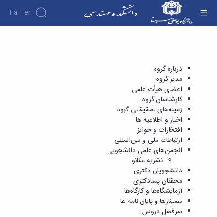
Fa
En
ارتباطات ملی و بین‌المللی - دانشکده فنی و
مهندسی
دانشکده
درباره
پژوهش
دانشکده
درباره گروه
تاریخچه
مدیر گروه
نشریات
ریاست
اعضای هیأت علمی
دانشکده
کارشناسان گروه
آلبوم
زمینه‌های تحقیقاتی گروه
عکس
اخبار و اطلاعیه ها
اطلاعات
افتخارات و جوایز
تماس
ارتباطات ملی و بین‌المللی
سازمان
انجمن‌های علمی دانشجویی
دانشکده
نشریه مکانو
معاونت
دانشجویان دکتری
آموزشی
محققان پسادکتری
معاونت
آزمایشگاه‌ها و کارگاه‌ها
پژوهشی
سمینارها و پایان نامه ها
معاونت
سرفصل دروس