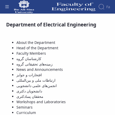
Fa
Workshops and Laboratories - دانشکده
Department of Electrical Engineering
فنی و مهندسی
Faculty
About
Research
Affairs
the
Journals
Faculity
Faculty
About the Department
Members
Journal
History
Head of the Department
of
Dean
Faculty Members
Industrial
of
کارشناسان گروه
Engineering
the
زمینه‌های تحقیقاتی گروه
Research
Faculty
News and Announcements
in
Gallery
افتخارات و جوایز
Production
Contact
ارتباطات ملی و بین‌المللی
System
us
انجمن‌های علمی دانشجویی
Journal
Structure
دانشجویان دکتری
of the
of
محققان پسادکتری
Faculty
Stress
Workshops and Laboratories
Deputy
Analysis
Seminars
Dean
Curriculum
for