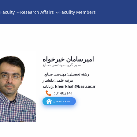
Faculty
Research Affairs
Faculity Members
دانشکده فنی و
امیرسامان خیرخواه
مدیر گروه مهندسی صنایع
رشته تحصیلی: مهندسی صنایع
مرتبه علمی: دانشیار
رایانامه: kheirkhah@basu.ac.ir
: 31402141
صفحه شخصی