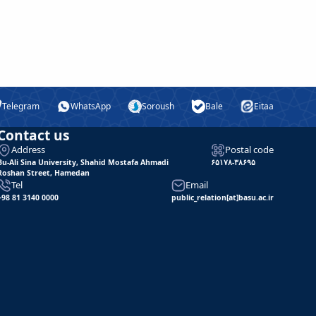
Telegram
WhatsApp
Soroush
Bale
Eitaa
Contact us
Address
Postal code
Bu-Ali Sina University, Shahid Mostafa Ahmadi
۶۵۱۷۸-۳۸۶۹۵
Roshan Street, Hamedan
Tel
Email
+98 81 3140 0000
public_relation[at]basu.ac.ir