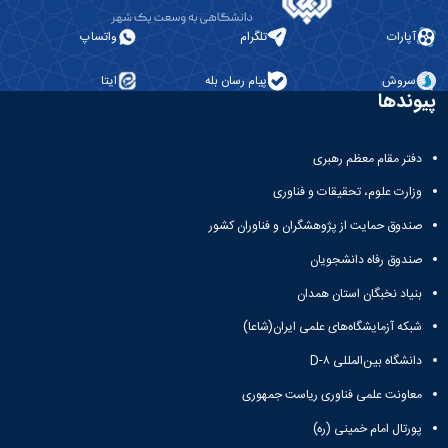
آپارات
تلگرام
واتساپ
سروش
پیام رسان بله
ایتا
پیوندها
دفتر مقام معظم رهبری
وزارت علوم، تحقیقات و فناوری
صندوق حمایت از پژوهشگران و فناوران کشور
صندوق رفاه دانشجویان
بنیاد نخبگان استان همدان
شبکه آزمایشگاه‌های علمی ایران(شاعا)
دانشگاه بین‌المللی D-۸
معاونت علمی فناوری ریاست جمهوری
پورتال امام خمینی (ره)