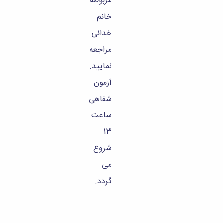
مربوطه
خانم
خدائی
مراجعه
نمایید.
آزمون
شفاهی
ساعت
13
شروع
می
گردد.