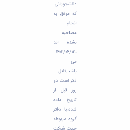
مراکز
دانشجویانی
مرتبط
بنیاد
که موفق به
ملی
انجام
نخبگان
شرکت
مصاحبه
های
دانش
نشده اند
بنیان
،۱۴۰۲/۰۴/۱۲
آئین
نامه ها
می
و
فرآیندها
باشد.قابل
آئین
ذکر است دو
نامه
نامه
روز قبل از
های
تاریخ داده
پژوهشی
فرم
شده،با دفتر
های
گروه مربوطه
پژوهشی
جهت شرکت