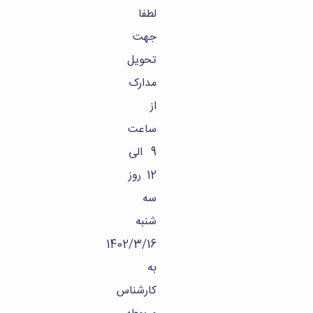
لطفا
جهت
تحویل
مدارک
از
ساعت
9 الی
12 روز
سه
شنبه
1402/3/16
به
کارشناس