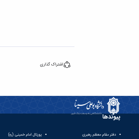
اشتراک گذاری
پیوندها
دفتر مقام معظم رهبری
پورتال امام خمینی (ره)