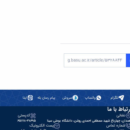
تلگرام
واتساپ
سروش
پیام رسان بله
ایتا
رتباط با ما
نشانی
کدپستی
مدان، چهارباغ شهید مصطفی احمدی روشن، دانشگاه بوعلی سینا
۶۵۱۷۸-۳۸۶۹۵
شماره تماس
پست الکترونیک