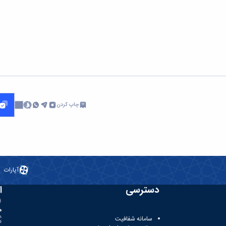
چاپ کردن
آپارات
دسترسی
ا
ه
سامانه شفافیت